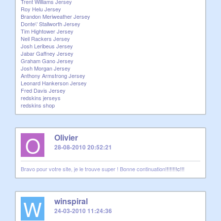
Trent Williams Jersey
Roy Helu Jersey
Brandon Meriweather Jersey
Donte\' Stallworth Jersey
Tim Hightower Jersey
Neil Rackers Jersey
Josh Leribeus Jersey
Jabar Gaffney Jersey
Graham Gano Jersey
Josh Morgan Jersey
Anthony Armstrong Jersey
Leonard Hankerson Jersey
Fred Davis Jersey
redskins jerseys
redskins shop
O
Olivier
28-08-2010 20:52:21
Bravo pour votre site, je le trouve super ! Bonne continuation
!
!
!
!
!
!
!
!
c!
!
!
W
winspiral
24-03-2010 11:24:36