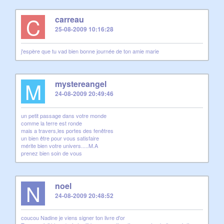
C
carreau
25-08-2009 10:16:28
j'espère que tu vad bien bonne journée de ton amie marie
M
mystereangel
24-08-2009 20:49:46
un petit passage dans votre monde
comme la terre est ronde
mais a travers,les portes des fenêtres
un bien être pour vous satisfaire
mérite bien votre univers.....M.A
prenez bien soin de vous
N
noel
24-08-2009 20:48:52
coucou Nadine je viens signer ton livre d'or