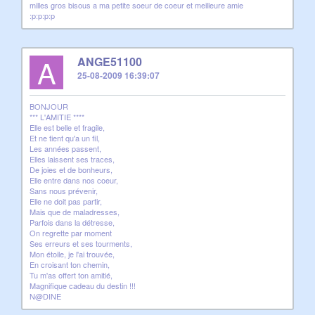
milles gros bisous a ma petite soeur de coeur et meilleure amie
:p:p:p:p
A
ANGE51100
25-08-2009 16:39:07
BONJOUR
*** L'AMITIE ****
Elle est belle et fragile,
Et ne tient qu'a un fil,
Les années passent,
Elles laissent ses traces,
De joies et de bonheurs,
Elle entre dans nos coeur,
Sans nous prévenir,
Elle ne doit pas partir,
Mais que de maladresses,
Parfois dans la détresse,
On regrette par moment
Ses erreurs et ses tourments,
Mon étoile, je l'ai trouvée,
En croisant ton chemin,
Tu m'as offert ton amitié,
Magnifique cadeau du destin !!!
N@DINE