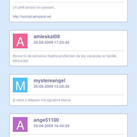
Un petit bonjour en passant...
http://funclub.winspiral.net
A
amieskat08
26-08-2009 17:23:40
Bonne fin de semaines Nadine profite bien de tes vacances en famille,
bisous:pp)
M
mystereangel
26-08-2009 12:08:26
je viens y déposer ma signature bisous
A
ange51100
25-08-2009 16:40:28