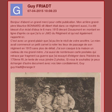
G
Guy FRIADT
07-04-2015 10:08:23
Bonjour d'abord un grand merci pour cette publication. Mon arrière grand-
père Maurice BONNARD dit Albert était dans ce régiment aussi, il a été
blessé d'un éclat d'obus le 6 mars 1915 devant Douaumont en montant en
ligne d'après ce que j'ai lu sr JMO du Régiment et qui est également
rapporté ici.
C'est avec un grand plaisir que j'ai pu lire le récit de votre ancêtre. Le mien
avait commencé un petit carnet à noter les lieux de passage de son
régiment en 1915 sans plus de détail. J'ai son casque à la maison un
cadeau de ma grand-mère. J'ai aussi de nombreuse carte postales qui
retrace par fragment sa guerre que j'ai essayé d'intégrer dans l'histoire du
170ème RI Je tente de vous joindre 2 photos. Si vous le souhaitez je peux
échanger d'autre document avec vos bien cordialement, Guy
guy.friadt@orange.fr