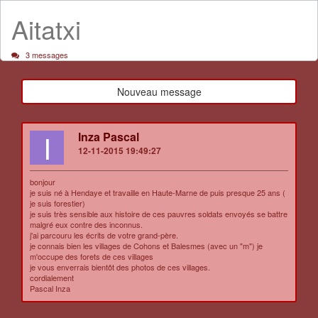
Aitatxi
3 messages
Nouveau message
I
Inza Pascal
12-11-2015 19:49:27
bonjour
je suis né à Hendaye et travaille en Haute-Marne de puis presque 25 ans (
je suis forestier)
je suis très sensible aux histoire de ces pauvres soldats envoyés se battre
malgré eux contre des inconnus.
j'ai parcouru les écrits de votre grand-père.
je connais bien les villages de Cohons et Balesmes (avec un "m") je
m'occupe des forets de ces villages
je vous enverrais bientôt des photos de ces villages.
cordialement
Pascal Inza