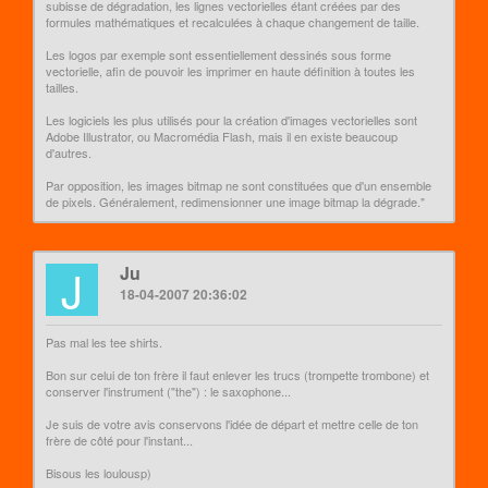
subisse de dégradation, les lignes vectorielles étant créées par des
formules mathématiques et recalculées à chaque changement de taille.
Les logos par exemple sont essentiellement dessinés sous forme
vectorielle, afin de pouvoir les imprimer en haute définition à toutes les
tailles.
Les logiciels les plus utilisés pour la création d'images vectorielles sont
Adobe Illustrator, ou Macromédia Flash, mais il en existe beaucoup
d'autres.
Par opposition, les images bitmap ne sont constituées que d'un ensemble
de pixels. Généralement, redimensionner une image bitmap la dégrade."
J
Ju
18-04-2007 20:36:02
Pas mal les tee shirts.
Bon sur celui de ton frère il faut enlever les trucs (trompette trombone) et
conserver l'instrument ("the") : le saxophone...
Je suis de votre avis conservons l'idée de départ et mettre celle de ton
frère de côté pour l'instant...
Bisous les loulousp)