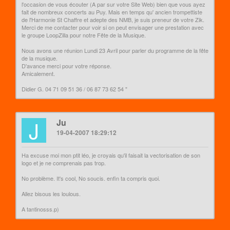
l'occasion de vous écouter (A par sur votre Site Web) bien que vous ayez
fait de nombreux concerts au Puy. Mais en temps qu' ancien trompettiste
de l'Harmonie St Chaffre et adepte des NMB, je suis preneur de votre Zik.
Merci de me contacter pour voir si on peut envisager une prestation avec
le groupe LoopZilla pour notre Fête de la Musique.
Nous avons une réunion Lundi 23 Avril pour parler du programme de la fête
de la musique.
D'avance merci pour votre réponse.
Amicalement.
Didier G. 04 71 09 51 36 / 06 87 73 62 54 "
J
Ju
19-04-2007 18:29:12
Ha excuse moi mon ptit léo, je croyais qu'il faisait la vectorisation de son
logo et je ne comprenais pas trop.
No problème. It's cool, No soucis. enfin ta compris quoi.
Allez bisous les loulous.
A tantinosss.p)