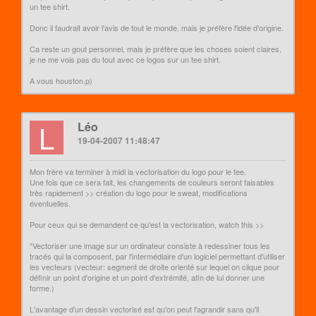
un tee shirt.
Donc il faudrait avoir l'avis de tout le monde, mais je préfère l'idée d'origine.
Ca reste un gout personnel, mais je préfère que les choses soient claires,
je ne me vois pas du tout avec ce logos sur un tee shirt.
A vous houston.p)
L
Léo
19-04-2007 11:48:47
Mon frère va terminer à midi la vectorisation du logo pour le tee.
Une fois que ce sera fait, les changements de couleurs seront faisables
très rapidement >> création du logo pour le sweat, modifications
éventuelles.
Pour ceux qui se demandent ce qu'est la vectorisation, watch this >>
"Vectoriser une image sur un ordinateur consiste à redessiner tous les
tracés qui la composent, par l'intermédiaire d'un logiciel permettant d'utiliser
les vecteurs (vecteur: segment de droite orienté sur lequel on clique pour
définir un point d'origine et un point d'extrémité, afin de lui donner une
forme.)
L'avantage d'un dessin vectorisé est qu'on peut l'agrandir sans qu'il