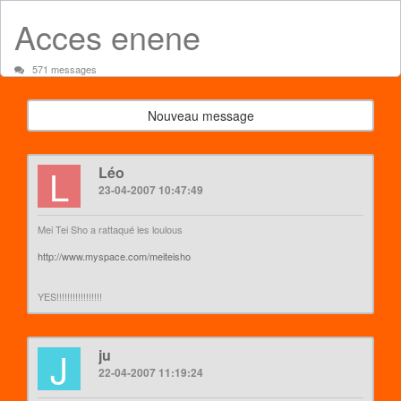
Acces enene
571 messages
Nouveau message
L
Léo
23-04-2007 10:47:49
Mei Tei Sho a rattaqué les loulous
http://www.myspace.com/meiteisho
YES!!!!!!!!!!!!!!!!!
J
ju
22-04-2007 11:19:24