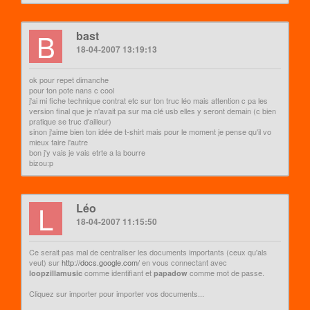
B
bast
18-04-2007 13:19:13
ok pour repet dimanche
pour ton pote nans c cool
j'ai mi fiche technique contrat etc sur ton truc léo mais attention c pa les
version final que je n'avait pa sur ma clé usb elles y seront demain (c bien
pratique se truc d'ailleur)
sinon j'aime bien ton idée de t-shirt mais pour le moment je pense qu'il vo
mieux faire l'autre
bon j'y vais je vais etrte a la bourre
bizou:p
L
Léo
18-04-2007 11:15:50
Ce serait pas mal de centraliser les documents importants (ceux qu'als
veut) sur
http://docs.google.com/
en vous connectant avec
comme identifiant et
comme mot de passe.
loopzillamusic
papadow
Cliquez sur importer pour importer vos documents...