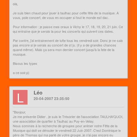
ola,
Je suis bien chaud pour jouer à taulhac pour cette fête de la musique. A
vous, pole concert, de vous en occuper si tout le monde est dac.
Pour information : je passe mes oraux à Vichy le 17, 18, 19, 20, 21 juin. Ce
qui entraîne que je serais la pour les concerts qui suivent ces dates.
Par contre, j'ai entrainement de lutte tous les vendredi soir. Donc je ne sais
pas encore si je serais au concert de st ju. (il y a de grandes chances
quand même). Mais ça sera mon dernier concert jusqu'à la fete de la
musique.
Bisous les types
a ce soir.p)
L
Léo
20-04-2007 23:35:50
"Bonjour,
Je me présente Didier , je suis le Trésorier de l'association TAULHA'QUOI,
une association de quartier à Taulhac au Puy-en-Velay.
Nous sommes à la recherche de groupes pour animer notre Fête de la
Musique qui doit se dérouler le vendredi 22 Juin 2007. C'est Dominique le
père de Thomas qui ma parlé de votre groupe, je n'ai pas encore eu