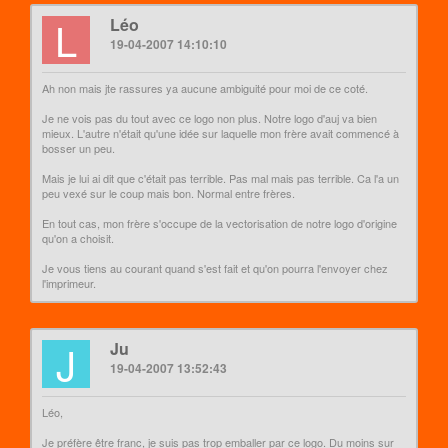
L
Léo
19-04-2007 14:10:10
Ah non mais jte rassures ya aucune ambiguité pour moi de ce coté.
Je ne vois pas du tout avec ce logo non plus. Notre logo d'auj va bien
mieux. L'autre n'était qu'une idée sur laquelle mon frère avait commencé à
bosser un peu.
Mais je lui ai dit que c'était pas terrible. Pas mal mais pas terrible. Ca l'a un
peu vexé sur le coup mais bon. Normal entre frères.
En tout cas, mon frère s'occupe de la vectorisation de notre logo d'origine
qu'on a choisit.
Je vous tiens au courant quand s'est fait et qu'on pourra l'envoyer chez
l'imprimeur.
J
Ju
19-04-2007 13:52:43
Léo,
Je préfère être franc, je suis pas trop emballer par ce logo. Du moins sur