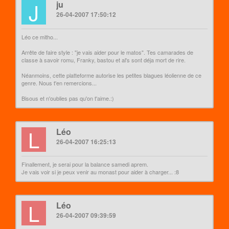
J
ju
26-04-2007 17:50:12
Léo ce mitho...
Arrête de faire style : "je vais aider pour le matos". Tes camarades de
classe à savoir romu, Franky, bastou et al's sont déja mort de rire.
Néanmoins, cette platteforme autorise les petites blagues léolienne de ce
genre. Nous t'en remercions...
Bisous et n'oublies pas qu'on t'aime.:)
L
Léo
26-04-2007 16:25:13
Finallement, je serai pour la balance samedi aprem.
Je vais voir si je peux venir au monast pour aider à charger... :8
L
Léo
26-04-2007 09:39:59