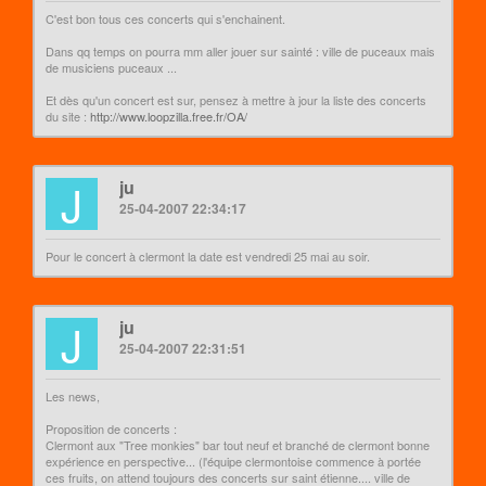
C'est bon tous ces concerts qui s'enchainent.
Dans qq temps on pourra mm aller jouer sur sainté : ville de puceaux mais
de musiciens puceaux ...
Et dès qu'un concert est sur, pensez à mettre à jour la liste des concerts
du site :
http://www.loopzilla.free.fr/OA/
J
ju
25-04-2007 22:34:17
Pour le concert à clermont la date est vendredi 25 mai au soir.
J
ju
25-04-2007 22:31:51
Les news,
Proposition de concerts :
Clermont aux "Tree monkies" bar tout neuf et branché de clermont bonne
expérience en perspective... (l'équipe clermontoise commence à portée
ces fruits, on attend toujours des concerts sur saint étienne.... ville de