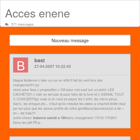
Acces enene
571 messages
Nouveau message
B
bast
27-04-2007 10:22:43
blague léolienne c bien vu car en effet il fait du vent lors des
chargement!!!:)p)
sinon pour tous c proposition c OK pour moi sauf sur un point: LES
CACHETS!!! c clair on est pas la pour faire de la tune et c GENIAL TOUT
C CONCERTSp) mais si on veut se payer les t-shirt, les micro pince,
San's, les bringue,etc... il faut qu'on reduise les dates a chachet limité (faut
pa non plus que les assos profite de notre gentillesse/jeunesse)on a de +
en + de frais!!!!
autre chose:
donc chargement 17h15-17h30!!!
balance samdi a 18h
bizou les ptit PD:p