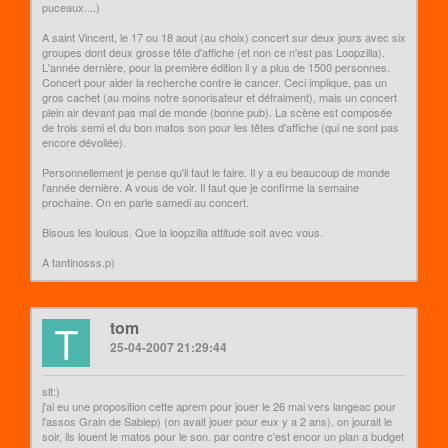
puceaux....)
A saint Vincent, le 17 ou 18 aout (au choix) concert sur deux jours avec six
groupes dont deux grosse tête d'affiche (et non ce n'est pas Loopzilla).
L'année dernière, pour la première édition il y a plus de 1500 personnes.
Concert pour aider la recherche contre le cancer. Ceci implique, pas un
gros cachet (au moins notre sonorisateur et défraiment), mais un concert
plein air devant pas mal de monde (bonne pub). La scène est composée
de trois semi et du bon matos son pour les têtes d'affiche (qui ne sont pas
encore dévoilée).
Personnellement je pense qu'il faut le faire. Il y a eu beaucoup de monde
l'année dernière. A vous de voir. Il faut que je confirme la semaine
prochaine. On en parle samedi au concert.
Bisous les loulous. Que la loopzilla attitude soit avec vous.
A tantinosss.p)
T
tom
25-04-2007 21:29:44
slt:)
j'ai eu une proposition cette aprem pour jouer le 26 mai vers langeac pour
l'assos Grain de Sablep) (on avait jouer pour eux y a 2 ans). on jourait le
soir, ils louent le matos pour le son. par contre c'est encor un plan a budget