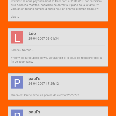
limiter:8 : ils nous payent la bouf, le transport, et 200€ (20€ par muzicien)
plus selon les recettes. possibilité de dormir sur place sous la tante. :?
voila on en reparle samedi, a quelle heur on charge le matos d'ailleur?:|
ciao :p
L
Léo
25-04-2007 09:01:34
Loréne? Norène...
Franky les a récupéré ce we. Je vais voir si je peux les récupérer d'ici la
fin de la semaine.
P
paul's
24-04-2007 17:25:12
Ou en est loréne avec les photos de clermont???????
P
paul's