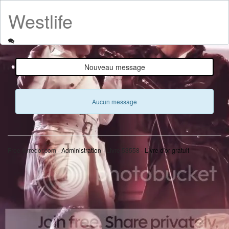
Westlife
Nouveau message
Aucun message
Free-livredor.com -
Administration
- Livre 53558 -
Livre d'or gratuit