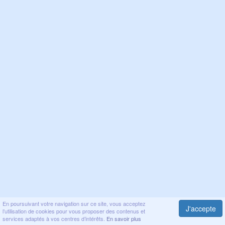
En poursuivant votre navigation sur ce site, vous acceptez
J'accepte
l’utilisation de cookies pour vous proposer des contenus et
services adaptés à vos centres d’intérêts.
En savoir plus