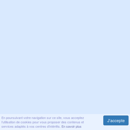
En poursuivant votre navigation sur ce site, vous acceptez
J'accepte
l’utilisation de cookies pour vous proposer des contenus et
services adaptés à vos centres d’intérêts.
En savoir plus