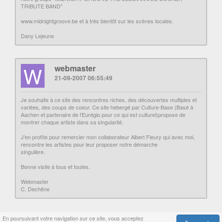
TRIBUTE BAND"
www.midnightgroove.be et à très bientôt sur les scènes locales.
Dany Lejeune
W
webmaster
21-09-2007 06:55:49
Je souhaite à ce site des rencontres riches, des découvertes multiples et
variées, des coups de coeur. Ce site hebergé par Culture-Base (Basé à
Aachen et partenaire de l'Eurégio pour ce qui est culturel)propose de
montrer chaque artiste dans sa singularité.
J'en profite pour remercier mon collaborateur Albert Fleury qui avec moi,
rencontre les artistes pour leur proposer notre démarche
singulière.
Bonne visite à tous et toutes.
Webmaster
C. Dechêne
En poursuivant votre navigation sur ce site, vous acceptez