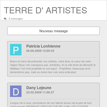
TERRE D' ARTISTES
3 messages
Nouveau message
P
Patricia Lonhienne
06-06-2009 13:00:43
Bravo et merci de présenter nos artistes, notre âme, le coeur de notre
région! Nous n'en manquons pas, d'artistes, et ce site tente de démentir le
fatidique "nul n'est prophète en son pays". Prophètes, beaucoup ne le
deviendrons pas, mais au moins leur voix sera entendue!
D
Dany Lejeune
22-02-2009 11:06:27
Longue vie à vous, promoteurs de nos talents locaux de la part de tout
notre groupe "MIDNIGHT GROOVE THE BELGIAN JOE COCKER