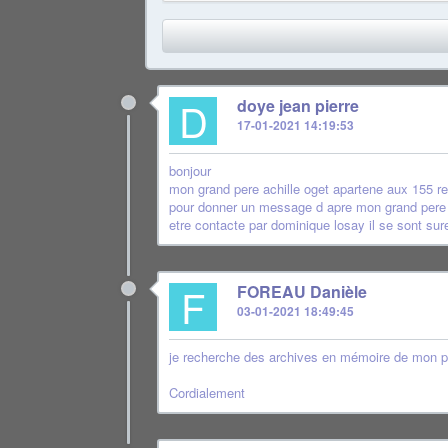
D
doye jean pierre
17-01-2021 14:19:53
bonjour
mon grand pere achille oget apartene aux 155 re
pour donner un message d apre mon grand pere il a
etre contacte par dominique losay il se sont su
F
FOREAU Danièle
03-01-2021 18:49:45
je recherche des archives en mémoire de mon pè
Cordialement