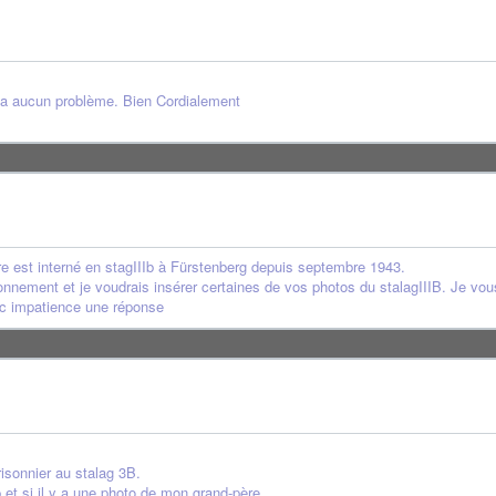
n'y a aucun problème. Bien Cordialement
père est interné en stagIIIb à Fürstenberg depuis septembre 1943.
sonnement et je voudrais insérer certaines de vos photos du stalagIIIB. Je vou
vec impatience une réponse
isonnier au stalag 3B.
 et si il y a une photo de mon grand-père.