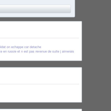
soldat on echappe car detache
ete en russie et n est pas revenue de suite j aimerais