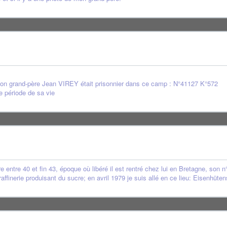
mon grand-père Jean VIREY était prisonnier dans ce camp : N°41127 K°572
e période de sa vie
e entre 40 et fin 43, époque où libéré il est rentré chez lui en Bretagne, son n
e raffinerie produisant du sucre; en avril 1979 je suis allé en ce lieu: Eisenhü