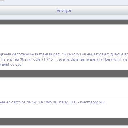
giment de forteresse la majeure parti 150 environ on ete asficsient quelque 
 etait au 3b matricule 71.745 il travaille dans les ferme a la liberation il a 
rement cotoyer
re en captivité de 1940 à 1945 au stalag III B - kommando 908