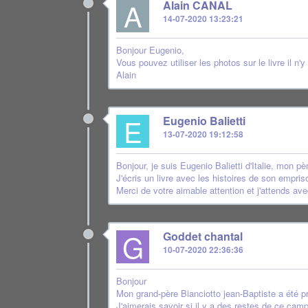
A
Alain CANAL
14-07-2020 13:23:21
Bonjour Eugenio,
Vous pouvez utiliser les photos sur le livre il 
Alain
E
Eugenio Balietti
13-07-2020 19:12:58
Bonjour, je suis Eugenio Balietti d'Italie, mon 
J'écris un livre avec les histoires de son empri
Merci de votre aimable attention et j'attends a
G
Goddet chantal
10-07-2020 22:36:36
Bonjour
Mon grand-père Bianciotto jean-Baptiste a été pr
J'aimerais savoir si il y a des restes de ce camp