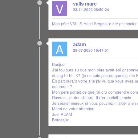
V
valls marc
23-11-2020 08:50:24
Mon pére VALLS Henri Sergent a été prisonnier 
A
adam
25-07-2020 16:47:51
Bonjour,
J'ai toujours su que mon père avait été prisonni
stalag III B - K7 (je ne sais pas ce que signifie
En parcourant votre site j'ai vu que vous avez u
comment ?
Mon père portait ce que j'ai cru comprendre comm
Russes...et rien d'autre. Il n'en parlait jamais.
Je serais heureux si vous pouviez m'aider à en 
Merci de votre attention.
Joël ADAM
Bordeaux