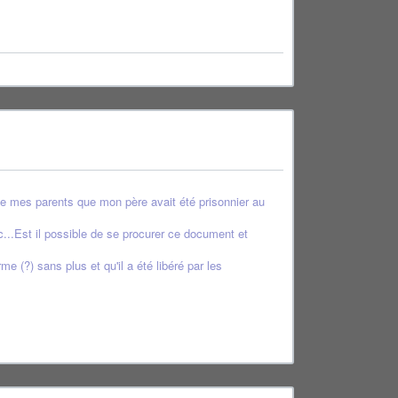
 de mes parents que mon père avait été prisonnier au
c...Est il possible de se procurer ce document et
 (?) sans plus et qu'il a été libéré par les