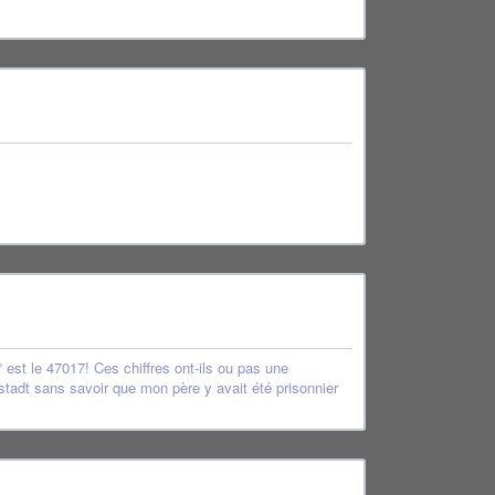
° est le 47017! Ces chiffres ont-ils ou pas une
tenstadt sans savoir que mon père y avait été prisonnier