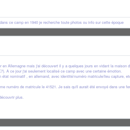
dans ce camp en 1940 je recherche toute photos ou info sur cette époque
er en Allemagne mais j'ai découvert il y a quelques jours en vidant la maison
 K7). A ce jour j'ai seulement localisé ce camp avec une certaine émotion.
n état nominatif , en allemand, avec identité/numéro matricule/lieu capture, et
e numéro de matricule le 41521. Je sais qu'il aurait été envoyé dans une ferme
découvrir plus.