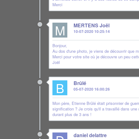
Merci
M
MERTENS Joël
10-07-2020 10:25:14
Bonjour,
Au dos d'une photo, je viens de découvrir que 
Merci pour votre site où je découvre un peu cett
Joël
B
Brûlé
05-07-2020 16:00:26
Mon père, Etienne Brûlé était prisonnier de guerr
signification ? Je crois qu'il a travaillé dans un
durant plus de 3 ans !
daniel delattre