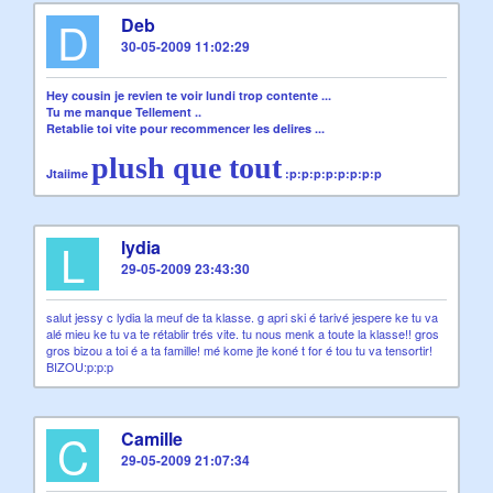
D
Deb
30-05-2009 11:02:29
Hey cousin je revien te voir lundi trop contente ...
Tu me manque Tellement ..
Retablie toi vite pour recommencer les delires ...
plush que tout
Jtaiime
:p:p:p:p:p:p:p:p
L
lydia
29-05-2009 23:43:30
salut jessy c lydia la meuf de ta klasse. g apri ski é tarivé jespere ke tu va
alé mieu ke tu va te rétablir trés vite. tu nous menk a toute la klasse!! gros
gros bizou a toi é a ta famille! mé kome jte koné t for é tou tu va tensortir!
BIZOU:p:p:p
C
Camille
29-05-2009 21:07:34