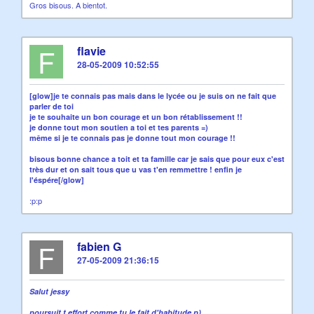
Gros bisous. A bientot.
F
flavie
28-05-2009 10:52:55
[glow]je te connais pas mais dans le lycée ou je suis on ne fait que
parler de toi
je te souhaite un bon courage et un bon rétablissement !!
je donne tout mon soutien a toi et tes parents =)
même si je te connais pas je donne tout mon courage !!
bisous bonne chance a toit et ta famille car je sais que pour eux c'est
très dur et on sait tous que u vas t'en remmettre ! enfin je
l'éspére[/glow]
:p:p
F
fabien G
27-05-2009 21:36:15
Salut jessy
poursuit t effort comme tu le fait d'habitude p)