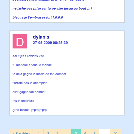
ne lache pas prise car tu pe aller jusqu au bout :):)
bisous je t'embrasse fort !:8:8:8
D
dylan s
27-05-2009 08:25:39
salut jess reviens vite
tu manque à tous le monde
ta déja gagné la moitié de ton combat
t'arrete pas la champion
aller gagne ton combat
tes le meilleure
gros bisous :p:p:p:p:p:p
« Précédent
1
2
3
4
5
6
7
…
50