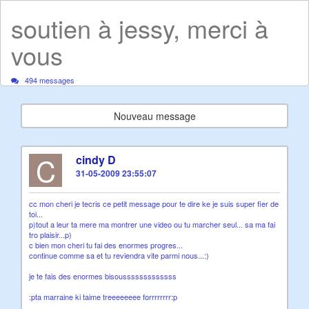
soutien à jessy, merci à
vous
494 messages
Nouveau message
C
cindy D
31-05-2009 23:55:07
cc mon cheri je tecris ce petit message pour te dire ke je suis super fier de
toi...
p)tout a leur ta mere ma montrer une video ou tu marcher seul... sa ma fai
tro plaisir...p)
c bien mon cheri tu fai des enormes progres...
continue comme sa et tu reviendra vite parmi nous...:)
je te fais des enormes bisousssssssssssss
:pta marraine ki taime treeeeeeee forrrrrrrr:p