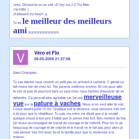
Jess, Dimanche on se voit =D hey oui J-2 Tro Bien
J'ai Hâte :|
Jt'adooore tro fooort :p
le meilleur des meilleurs
Tu es
ami
:p:p:p:p:p:p:p:p:p:p:p
V
Véro et Flo
28-05-2009 21:37:06
Salut Champion,
Tu vas bientot nous revenir un petit peu en arrivant à cambrai. C génial ca
fait moins loin de chez toi. Tes parents mettrons environ 30 min pour aller
te voir et puis ils pourront faire un saut chez nous histoire d'essayer de se
merveilleuse
détendre. Ca pourrait etre agréable car j'ai une
vue
pature à vaches
sur la
. Nous si on veut aller te voir,
il nous faudra juste 10 mn. Quelque soit la distance, nous pensons très fort
à toi pour que tu rétablisse. Tu sais ma mère me disait que si je voulait
quelque chose à tout prix il fallait que j'y pense très fort. Bon nombre de fois
j'ai réussi accompagné de travail de courage et de volonté. Pour toi, tu as
beaucoup de courage et de volonté et le travail ne te fait pas peur alors je
vais penser très fort avec toi et ta famille pour que tu reviennes à la
maison.