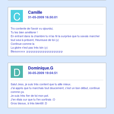
C
Camille
31-05-2009 16:50:01
Tro contente de t'avoir vu ojourdui,
Tu tes bien améliorer !
En entrant dans la chambre tu m'as fé la surprise que tu savais marcher
tout seul à présent, Heureuse de toi (y)
Continue comme la
La gloire n'est pas trés loin (y)
Bisouxxxxx :p:p:p:p:p:p:p:p:p:p:p:p:p:p:p:p
D
Dominique.G
30-05-2009 19:04:51
Salut Jess, je suis très content que tu aille mieux.
J'ai appris que tu marchais tout doucement, c'est un bon début, continue
comme ça.
Je suis très fier de toi mon pot.
J'en étais sur que tu t'en sortirais :O
Gros bisous, à très bientôt :D