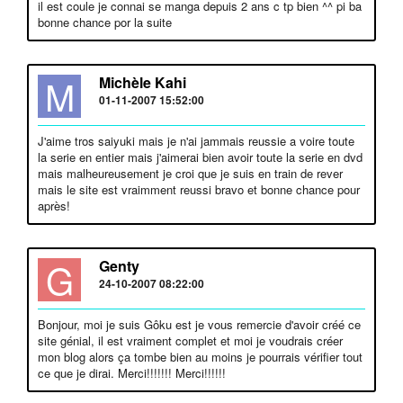
il est coule je connai se manga depuis 2 ans c tp bien ^^ pi ba
bonne chance por la suite
M
Michèle Kahi
01-11-2007 15:52:00
J'aime tros saiyuki mais je n'ai jammais reussie a voire toute
la serie en entier mais j'aimerai bien avoir toute la serie en dvd
mais malheureusement je croi que je suis en train de rever
mais le site est vraimment reussi bravo et bonne chance pour
après!
G
Genty
24-10-2007 08:22:00
Bonjour, moi je suis Gôku est je vous remercie d'avoir créé ce
site génial, il est vraiment complet et moi je voudrais créer
mon blog alors ça tombe bien au moins je pourrais vérifier tout
ce que je dirai. Merci!!!!!!! Merci!!!!!!