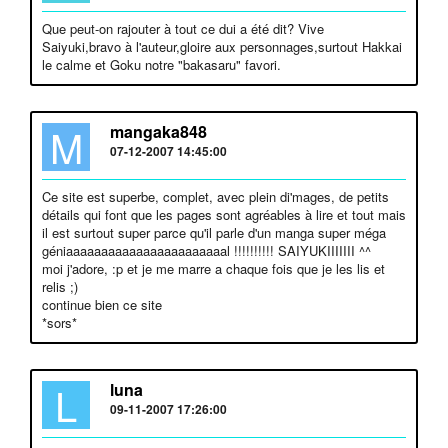
Que peut-on rajouter à tout ce dui a été dit? Vive
Saiyuki,bravo à l'auteur,gloire aux personnages,surtout Hakkai
le calme et Goku notre "bakasaru" favori.
M
mangaka848
07-12-2007 14:45:00
Ce site est superbe, complet, avec plein di'mages, de petits
détails qui font que les pages sont agréables à lire et tout mais
il est surtout super parce qu'il parle d'un manga super méga
géniaaaaaaaaaaaaaaaaaaaaaaal !!!!!!!!!! SAIYUKIIIIIII ^^
moi j'adore, :p et je me marre a chaque fois que je les lis et
relis ;)
continue bien ce site
*sors*
L
luna
09-11-2007 17:26:00