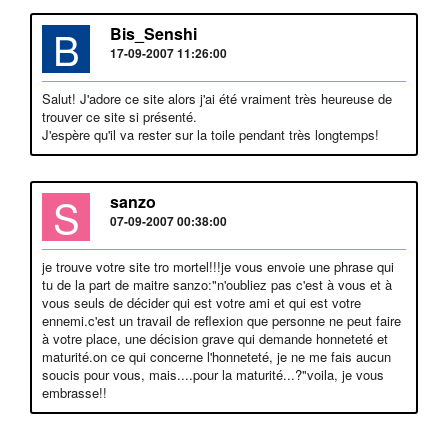
B
Bis_Senshi
17-09-2007 11:26:00
Salut! J'adore ce site alors j'ai été vraiment très heureuse de
trouver ce site si présenté.
J'espère qu'il va rester sur la toile pendant très longtemps!
S
sanzo
07-09-2007 00:38:00
je trouve votre site tro mortel!!!je vous envoie une phrase qui
tu de la part de maitre sanzo:"n'oubliez pas c'est à vous et à
vous seuls de décider qui est votre ami et qui est votre
ennemi.c'est un travail de reflexion que personne ne peut faire
à votre place, une décision grave qui demande honneteté et
maturité.on ce qui concerne l'honneteté, je ne me fais aucun
soucis pour vous, mais....pour la maturité...?"voila, je vous
embrasse!!