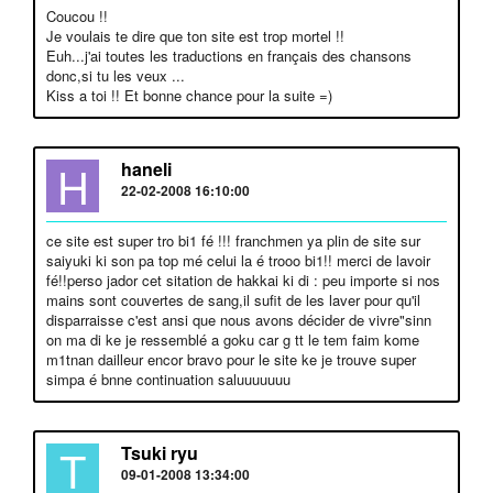
Coucou !!
Je voulais te dire que ton site est trop mortel !!
Euh...j'ai toutes les traductions en français des chansons
donc,si tu les veux ...
Kiss a toi !! Et bonne chance pour la suite =)
H
haneli
22-02-2008 16:10:00
ce site est super tro bi1 fé !!! franchmen ya plin de site sur
saiyuki ki son pa top mé celui la é trooo bi1!! merci de lavoir
fé!!perso jador cet sitation de hakkai ki di : peu importe si nos
mains sont couvertes de sang,il sufit de les laver pour qu'il
disparraisse c'est ansi que nous avons décider de vivre"sinn
on ma di ke je ressemblé a goku car g tt le tem faim kome
m1tnan dailleur encor bravo pour le site ke je trouve super
simpa é bnne continuation saluuuuuuu
T
Tsuki ryu
09-01-2008 13:34:00