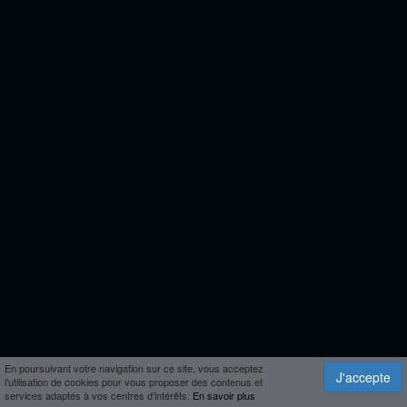
En poursuivant votre navigation sur ce site, vous acceptez
J'accepte
l’utilisation de cookies pour vous proposer des contenus et
services adaptés à vos centres d’intérêts.
En savoir plus