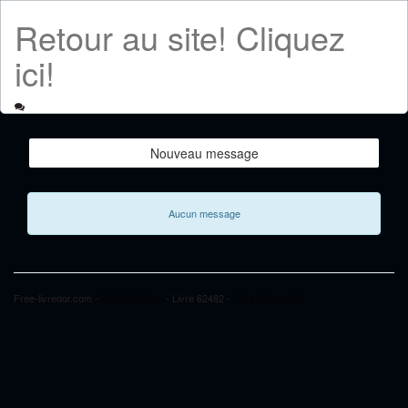
Retour au site! Cliquez
ici!
Nouveau message
Aucun message
Free-livredor.com -
Administration
- Livre 62482 -
Livre d'or gratuit