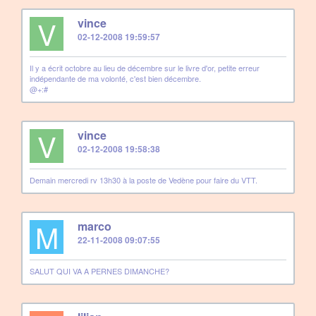
V
vince
02-12-2008 19:59:57
Il y a écrit octobre au lieu de décembre sur le livre d'or, petite erreur
indépendante de ma volonté, c'est bien décembre.
@+:#
V
vince
02-12-2008 19:58:38
Demain mercredi rv 13h30 à la poste de Vedène pour faire du VTT.
M
marco
22-11-2008 09:07:55
SALUT QUI VA A PERNES DIMANCHE?