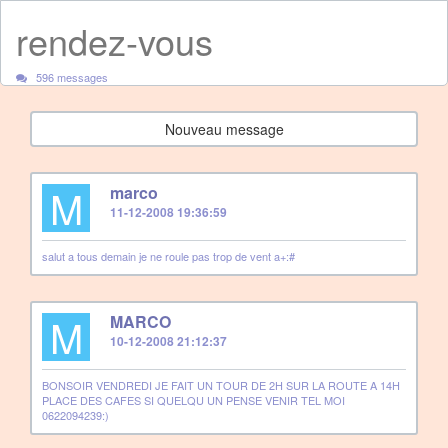
rendez-vous
596 messages
Nouveau message
M
marco
11-12-2008 19:36:59
salut a tous demain je ne roule pas trop de vent a+:#
M
MARCO
10-12-2008 21:12:37
BONSOIR VENDREDI JE FAIT UN TOUR DE 2H SUR LA ROUTE A 14H
PLACE DES CAFES SI QUELQU UN PENSE VENIR TEL MOI
0622094239:)