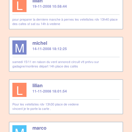
L
lilian
19-11-2008 10:58:44
pour preparer la derniere manche à pernes les vetetistes rdv 13h40 place
des cafes st sat ou 14h à vedene
M
michel
14-11-2008 18:12:25
samedi 15/11 en raison du vent annoncé circuit vtt prévu sur
gadagne/morières départ 14h place des cafés
L
lilian
11-11-2008 18:01:54
Pour les vetetistes rdv 13h30 place de vedene
vincent je te porte la carte .
marco