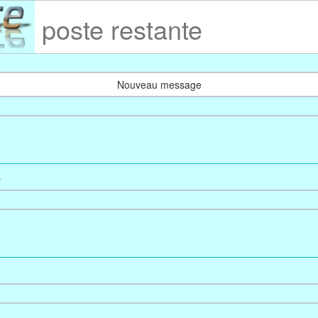
poste restante
Nouveau message
.