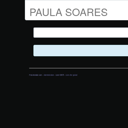
PAULA SOARES
Free-livredor.com -
Administration
- Livre 53575 -
Livre d'or gratuit