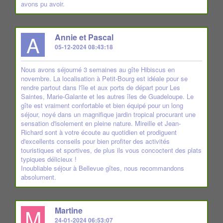
avons pu avoir.
A
Annie et Pascal
05-12-2024 08:43:18
Nous avons séjourné 3 semaines au gîte Hibiscus en
novembre. La localisation à Petit-Bourg est idéale pour se
rendre partout dans l'île et aux ports de départ pour Les
Saintes, Marie-Galante et les autres îles de Guadeloupe. Le
gîte est vraiment confortable et bien équipé pour un long
séjour, noyé dans un magnifique jardin tropical procurant une
sensation d'isolement en pleine nature. Mireille et Jean-
Richard sont à votre écoute au quotidien et prodiguent
d'excellents conseils pour bien profiter des activités
touristiques et sportives, de plus ils vous concoctent des plats
typiques délicieux !
Inoubliable séjour à Bellevue gîtes, nous recommandons
absolument.
M
Martine
24-01-2024 06:53:07