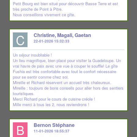
Petit Bourg est bien situé pour découvrir Basse Terre et est
très proche de Point à Pitre.
Nous conseillons vivement ce gîte.
C
Christine, Magali, Gaetan
22-01-2026 15:32:33
Un séjour inoubliable !
Un lieu magnifique, bien placé pour visiter la Guadeloupe. Un
vrai havre de paix avec une vue à couper le souffle! Le gîte
Fushia est très confortable avec tout le confort nécessaire
pour se sentir comme chez soi.
Mireille et Richard réservent un accueil très chaleureux.
Mireille : toujours de bons conseils pour aller hors des sentiers
touristiques.
Merci Richard pour le cours de cuisine créole !
Mille merci à tous les 2, nous reviendrons !
B
Bernon Stéphane
11-01-2026 18:55:37