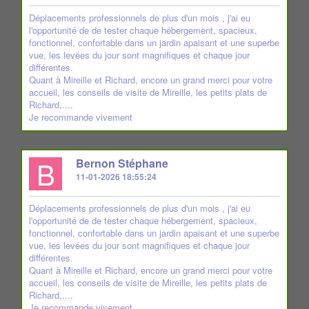
Déplacements professionnels de plus d'un mois , j'ai eu
l'opportunité de de tester chaque hébergement, spacieux,
fonctionnel, confortable dans un jardin apaisant et une superbe
vue, les levées du jour sont magnifiques et chaque jour
différentes.
Quant à Mireille et Richard, encore un grand merci pour votre
accueil, les conseils de visite de Mireille, les petits plats de
Richard,....
Je recommande vivement
B
Bernon Stéphane
11-01-2026 18:55:24
Déplacements professionnels de plus d'un mois , j'ai eu
l'opportunité de de tester chaque hébergement, spacieux,
fonctionnel, confortable dans un jardin apaisant et une superbe
vue, les levées du jour sont magnifiques et chaque jour
différentes.
Quant à Mireille et Richard, encore un grand merci pour votre
accueil, les conseils de visite de Mireille, les petits plats de
Richard,....
Je recommande vivement