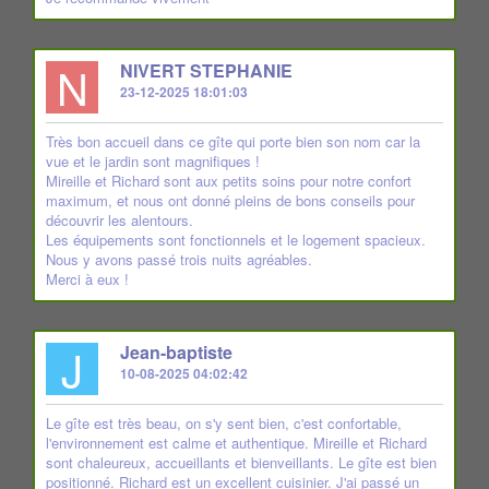
N
NIVERT STEPHANIE
23-12-2025 18:01:03
Très bon accueil dans ce gîte qui porte bien son nom car la
vue et le jardin sont magnifiques !
Mireille et Richard sont aux petits soins pour notre confort
maximum, et nous ont donné pleins de bons conseils pour
découvrir les alentours.
Les équipements sont fonctionnels et le logement spacieux.
Nous y avons passé trois nuits agréables.
Merci à eux !
J
Jean-baptiste
10-08-2025 04:02:42
Le gîte est très beau, on s'y sent bien, c'est confortable,
l'environnement est calme et authentique. Mireille et Richard
sont chaleureux, accueillants et bienveillants. Le gîte est bien
positionné. Richard est un excellent cuisinier. J'ai passé un