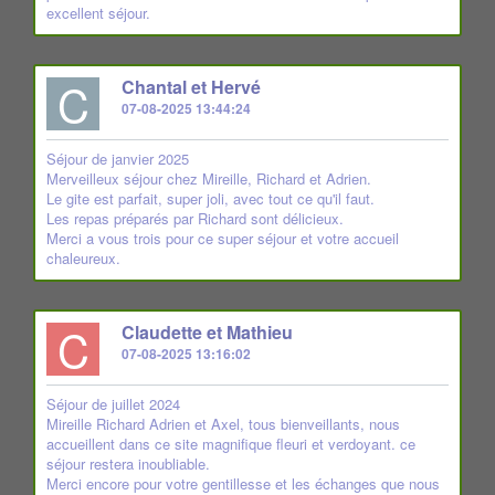
excellent séjour.
C
Chantal et Hervé
07-08-2025 13:44:24
Séjour de janvier 2025
Merveilleux séjour chez Mireille, Richard et Adrien.
Le gite est parfait, super joli, avec tout ce qu'il faut.
Les repas préparés par Richard sont délicieux.
Merci a vous trois pour ce super séjour et votre accueil
chaleureux.
C
Claudette et Mathieu
07-08-2025 13:16:02
Séjour de juillet 2024
Mireille Richard Adrien et Axel, tous bienveillants, nous
accueillent dans ce site magnifique fleuri et verdoyant. ce
séjour restera inoubliable.
Merci encore pour votre gentillesse et les échanges que nous