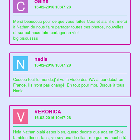
C
celine
16-02-2016 10:47:28
Merci beaucoup pour ce que vous faites Cora et alain! et merci
à Nathan de nous faire partager toutes ces photos, nouvelles
et surtout nous faire partager sa vie!
big bisoussss
N
nadia
16-02-2016 10:47:28
Coucou tout le monde,j'ai vu la vidéo des WA à leur début en
France. Ils n'ont pas changé. En tout pour moi. Bisous à tous
Nadia
V
VERONICA
16-02-2016 10:47:28
Hola Nathan,ojalá estes bien, quiero decirte que aca en Chile
tambien tienes fans, yo soy una de ellas, me gustas mucho tú