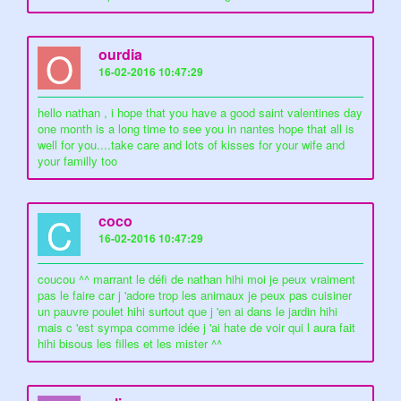
O
ourdia
16-02-2016 10:47:29
hello nathan , i hope that you have a good saint valentines day
one month is a long time to see you in nantes hope that all is
well for you....take care and lots of kisses for your wife and
your familly too
C
coco
16-02-2016 10:47:29
coucou ^^ marrant le défi de nathan hihi moi je peux vraiment
pas le faire car j 'adore trop les animaux je peux pas cuisiner
un pauvre poulet hihi surtout que j 'en ai dans le jardin hihi
mais c 'est sympa comme idée j 'ai hate de voir qui l aura fait
hihi bisous les filles et les mister ^^