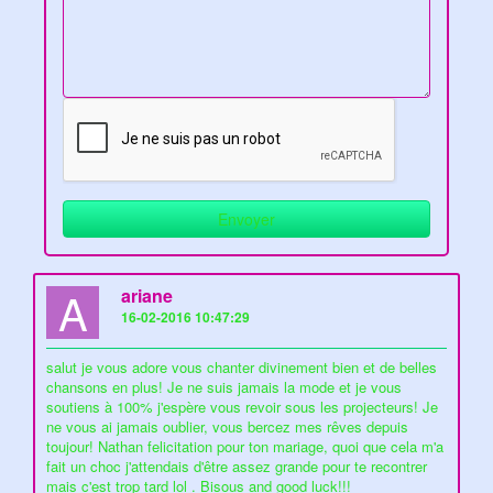
A
ariane
16-02-2016 10:47:29
salut je vous adore vous chanter divinement bien et de belles
chansons en plus! Je ne suis jamais la mode et je vous
soutiens à 100% j'espère vous revoir sous les projecteurs! Je
ne vous ai jamais oublier, vous bercez mes rêves depuis
toujour! Nathan felicitation pour ton mariage, quoi que cela m'a
fait un choc j'attendais d'être assez grande pour te recontrer
mais c'est trop tard lol . Bisous and good luck!!!