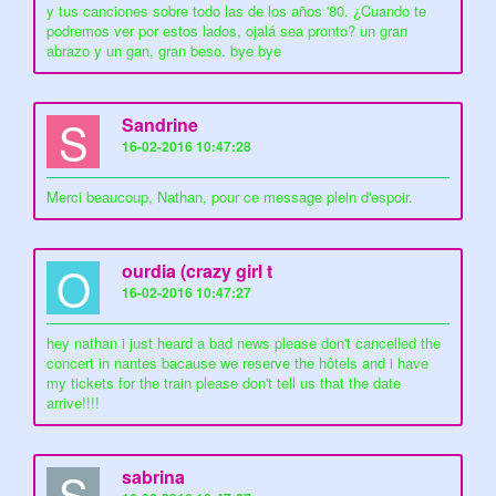
y tus canciones sobre todo las de los años '80. ¿Cuando te
podremos ver por estos lados, ojalá sea pronto? un gran
abrazo y un gan, gran beso. bye bye
S
Sandrine
16-02-2016 10:47:28
Merci beaucoup, Nathan, pour ce message plein d'espoir.
O
ourdia (crazy girl t
16-02-2016 10:47:27
hey nathan i just heard a bad news please don't cancelled the
concert in nantes bacause we reserve the hôtels and i have
my tickets for the train please don't tell us that the date
arrive!!!!
S
sabrina