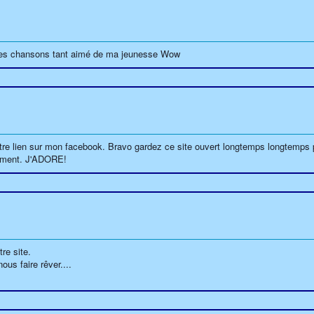
in les chansons tant aimé de ma jeunesse Wow
 votre lien sur mon facebook. Bravo gardez ce site ouvert longtemps longtemps
ement. J'ADORE!
tre site.
us faire rêver....