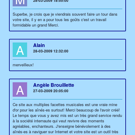
28-03-2009 18:55:00
Superbe, je crois que je viendrais souvent faire un tour dans
votre site, il y en a pour tous les goûts c'est un travail
formidable un grand Merci.
A
Alain
28-03-2009 12:32:00
merveilleux!
A
Angèle Brouillette
27-03-2009 20:05:00
Ce site aux multiples facettes musicales est une vraie mine
d'or pour les aînés-es surtout! Merci beaucoup de l'avoir créé!
Le temps que vous y avez mis est un très grand service rendu
à la société internaute qui veut revivre des moments
agréables, enchanteurs. J'enseigne bénévolement à des
aînés-es à naviguer sur Internet et votre site est un outil très