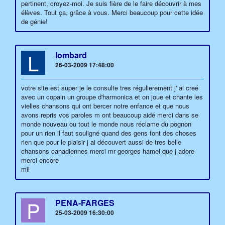
pertinent, croyez-moi. Je suis fière de le faire découvrir à mes
élèves. Tout ça, grâce à vous. Merci beaucoup pour cette idée
de génie!
L
lombard
26-03-2009 17:48:00
votre site est super je le consulte tres régulierement j' ai creé
avec un copain un groupe d'harmonica et on joue et chante les
vielles chansons qui ont bercer notre enfance et que nous
avons repris vos paroles m ont beaucoup aidé merci dans se
monde nouveau ou tout le monde nous réclame du pognon
pour un rien il faut souligné quand des gens font des choses
rien que pour le plaisir j ai découvert aussi de tres belle
chansons canadiennes merci mr georges hamel que j adore
merci encore
mil
P
PENA-FARGES
25-03-2009 16:30:00