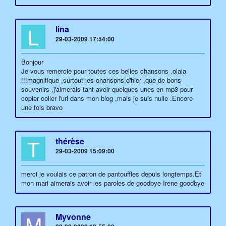
L
lina
29-03-2009 17:54:00
Bonjour
Je vous remercie pour toutes ces belles chansons ,olala
!!!magnifique ,surtout les chansons d'hier ,que de bons
souvenirs ,j'aimerais tant avoir quelques unes en mp3 pour
copier coller l'url dans mon blog ,mais je suis nulle .Encore
une fois bravo
T
thérèse
29-03-2009 15:09:00
merci je voulais ce patron de pantouffles depuis longtemps.Et
mon mari aimerais avoir les paroles de goodbye Irene goodbye
M
Myvonne