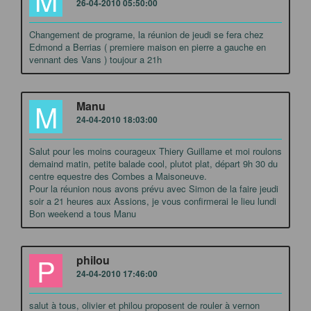
26-04-2010 05:50:00
Changement de programe, la réunion de jeudi se fera chez
Edmond a Berrias ( premiere maison en pierre a gauche en
vennant des Vans ) toujour a 21h
M
Manu
24-04-2010 18:03:00
Salut pour les moins courageux Thiery Guillame et moi roulons
demaind matin, petite balade cool, plutot plat, départ 9h 30 du
centre equestre des Combes a Maisoneuve.
Pour la réunion nous avons prévu avec Simon de la faire jeudi
soir a 21 heures aux Assions, je vous confirmerai le lieu lundi
Bon weekend a tous Manu
P
philou
24-04-2010 17:46:00
salut à tous, olivier et philou proposent de rouler à vernon