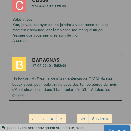
C
Claude
17-04-2010 19:23:00
Salut à tous
Bon, je vais essayer de me joindre à vous après ce long
moment d'absence, car l'ambiance me manque un peu,
j'espère que vous prendrez soin de moi.
A demain
B
BARAGNAS
17-04-2010 15:52:00
Un bonjour du Bresil á tous les vététistes de C.V.N, de trés
beaux spots pour rouler, mais avec des températures du mois
d'Aout chez nous, donc il faut rouler trés tôt... A tchao los
gringos
1
2
3
4
5
…
28
Suivant »
En poursuivant votre navigation sur ce site, vous
J'accepte