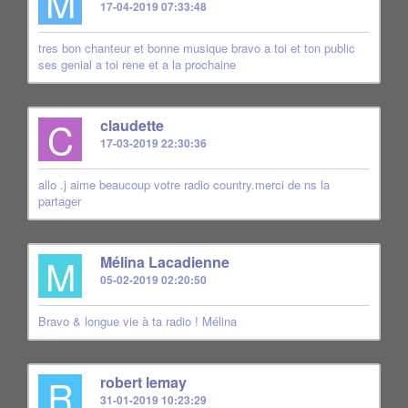
M
17-04-2019 07:33:48
tres bon chanteur et bonne musique bravo a toi et ton public
ses genial a toi rene et a la prochaine
C
claudette
17-03-2019 22:30:36
allo .j aime beaucoup votre radio country.merci de ns la
partager
M
Mélina Lacadienne
05-02-2019 02:20:50
Bravo & longue vie à ta radio ! Mélina
R
robert lemay
31-01-2019 10:23:29