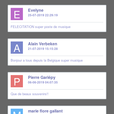
E
Evelyne
25-07-2019 22:29:19
FELECITATION super poste de musique
A
Alain Verbeken
21-07-2019 15:15:28
Bonjour a tous depuis la Belgique super musique
P
Pierre Gariépy
06-06-2019 04:07:35
Que de beaux souvenirs!!
marie flore gallant