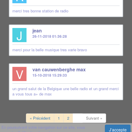
merci tres bonne station de radio
J
jean
26-11-2018 01:36:28
merci pour la belle musique tres varie bravo
V
van cauwenberghe max
15-10-2018 15:29:33
un grand salut de la Belgique une belle radio et un grand merci
a vous tous a+ de max
« Précédent
1
2
3
Suivant »
En poursuivant votre navigation sur ce site, vous
J'accepte