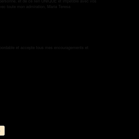
 personne, et de ce lien UNIQUE et irripétible avec vos
vec toute mon admiration, Maria Teresa
e abordable et accepte tous mes encouragements et
»