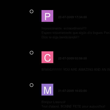
P
Pamela
22-07-2009 17:34:00
Impresionante, extraordinario!!!!
Espero sinceramente que algún día llegues Perú
Dios te siga bendiciendo!!!
C
CHRISTA
22-07-2009 02:58:00
BRAVO!!!!!!!!!! YOU ARE AMAZING AND AN 
M
Maria Teresa
21-07-2009 16:03:00
Bonjour Lorenzo!
Tout d'abord, BONNE FETE pour aujourd'hui!