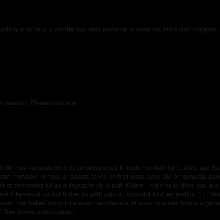
able que tu nous a montre aux stes marie de la mere cet ete.c'etait magique .
r passion. Please continue.
ent de mes vacaces on a vu un prospectus ki nous montrait ke tu étais aux 
mant monsieur ki nous a raconté ta vie en bref mais avec Qui on aimerais par
voir et demandez lui un autographe de la part d'Alain , mais ne le dites pas au
t intervenue voulait tt dire (le petit pain au chocolat tout les matins :) ) . 
iment tres belles complicité avec tes chevaux et aussi une tres bonne organisa
 ! Très bonne continuation !