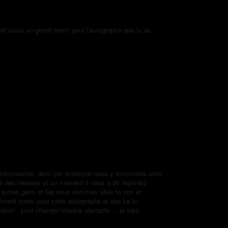
et aussi un grand merci pour l'autographe que tu as
Saintesmaries, donc par évidence nous y sommmes allés
lé des heurees et un moment il nous a dit regardez
x autres gens et làà nous sommes allés te voir et
Vraiment merci pour cette autographe et des ke tu
tion , pour changer chaque obstacle ... je vais