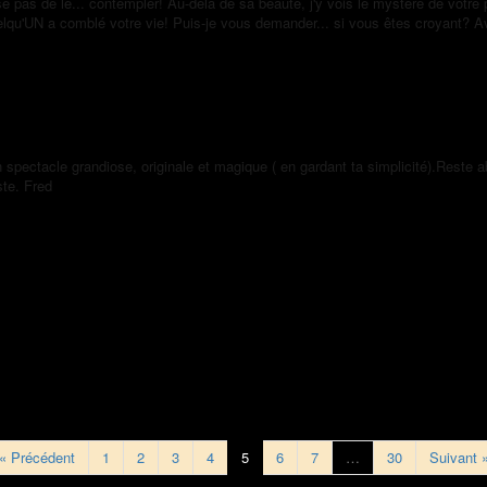
se pas de le... contempler! Au-delà de sa beauté, j'y vois le mystère de votre
qu'UN a comblé votre vie! Puis-je vous demander... si vous êtes croyant? A
un spectacle grandiose, originale et magique ( en gardant ta simplicité).Rest
ste. Fred
« Précédent
1
2
3
4
5
6
7
…
30
Suivant 