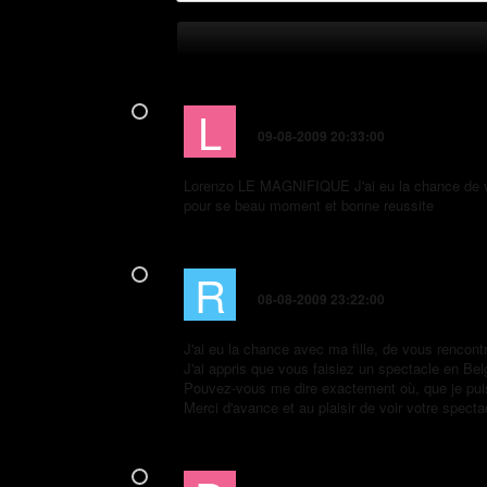
L
Laurine
09-08-2009 20:33:00
Lorenzo LE MAGNIFIQUE J'ai eu la chance de voir
pour se beau moment et bonne reussite
R
Reip Jean-Claude
08-08-2009 23:22:00
J'ai eu la chance avec ma fille, de vous rencontr
J'ai appris que vous faisiez un spectacle en Bel
Pouvez-vous me dire exactement où, que je pui
Merci d'avance et au plaisir de voir votre specta
durey