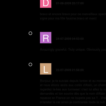
D
01-08-2009 20:17:00
bravo et encore bravo pour ce merveilleux spect
signe pour ma fille fausine.bravo et merci
R
Rosanne
24-07-2009 04:53:00
Amazingly graceful. Truly unique. Obviously you
L
Lisa
22-07-2009 21:58:00
Bonjour, je te suivais depuis lonten et au mom
et nous étions assis aux cotés d'Alain, un char
regardez la-bas aux lumieres! c'est lui allez le 
demandés et ton sourire dès que le nom d'Alain es
repasse en France on ne loupera pas sa !! . Vra
m'arreter la car sinon je continurais toute la nuit