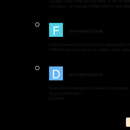
J'ai reçu votre vidéo par una amie; je ne me las
cheveaux... et tous les DONS d'Amour dont Quel
F
fred
20-07-2009 15:23:00
Lorenzo,respect à toi et toute ton équipe pour 
BRAVOS pour la suite de ta carrière. Salut l'Arti
D
Dylan 10ans
18-07-2009 08:33:00
Spectacle extraordinaire,cheveaux magnifiques.
longue continuation.
A bientôt