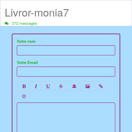
Livror-monia7
272 messages
Votre nom
Votre Email