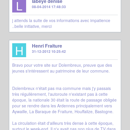
L
labeye denise
08-04-2014 17:48:33
j attends la suite de vos informations avec impatience
..belle initiative, merci
H
Henri Fraiture
31-12-2012 10:25:42
Bravo pour votre site sur Dolembreux, preuve que des
jeunes s'intéressent au patrimoine de leur commune.
Dolembreux n'était pas ma commune mais j'y passais
très régulièrement, l'autoroute n'existant pas à cette
époque, la nationale 30 était la route de passage obligée
pour se rendre dans les Ardennes principalement vers
Aywaille, La Baraque de Fraiture, Houffalize, Bastogne.
La circulation était d'ailleurs très dense à cette époque,
surtout le week-end. Il n'y avait pas non plus de TV dans