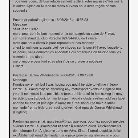
Tous mes voeux de bon rétablissement, suite à votre malaise d'hier soir à
la soirée Alpine au Musée du Mans où vous nous avez régalé de vos
souvenirs.
Posté par pelissier gilbert le 16/06/2013 à 15:58:53
Message
salut Jean Pierre
merci pour ce très bon moment en ta compagnie au salon de Fréjus,
sur notre stand du club Porsche 924/944/968 de France
alors que nous étions là pour représenter nos modèles,
c' est toi qui nous a appris plein de choses sur la cup 944 avec laquelle tu
as couru, sans compter les anecdotes qui ont tenues en haleine tous les
animateurs du stand.
merci encore pour tout et au plaisir de se croiser à nouveau
Gilbert
Posté par Darron Whitehead le 07/06/2013 à 00:19:30
Message
Forgive my email, but I was hoping you might be able to tell me if Jean-
Pierre Jaussaud may be attending any motorsport events in England this
year. If not, would it be possible to forward this email to him asking if I may
be able to post a book for him to sign. I would include a return address label
and the full cost of postage. It would be a real honour to have a small
memento from a truly great racing driver. Kind regards Darron Whitehead
(England)
Pardonnez mon email, mais j'espÃ©rais que vous pourriez pouvoir me dire
si Jean-Pierre Jaussaud peut assister Ã n'importe quels Ã©vÃ©nements
de motorsport en Angleterre cette annÃ©e. Sinon, il serait possible de lui
expÃ©dier cet email demandant si je peux pouvoir signaler un livre pour