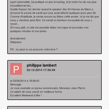
sport automobile, j'ai pratiqué un peu le karting, et je reste l'un de vos plus
inconditionnel fan...
Quelle frayeur l'an dernier quand le speaker des 24 Heures du Mans a
annoncé le soucis de santé qui vous avait affecté quelques jours plus tôt.
Comme d'habitude, je serais encore au Mans cette année ; et je me dis que
vous y viendrez peut-être. Ce serait un bonheur incroyable de vous y
revoir...
S'il vous plait, si cela est possible faites-moi signe et accordez-moi
quelques minutes et une photo.
Amicalement.
Stéphane
PS : où peut-on se procurer votre livre ?
P
philippe lambert
02-12-2014 17:36:49
le 03/06/2014 à 18:08:00
Message
Je vous souhaite un joyeux anniversaire, Monsieur Jean-Pierre.
Un plaisir de vous savoir en meilleure forme.
Excellent Weekend à Mer !