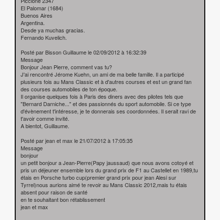
Piccione 2347
El Palomar (1684)
Buenos Aires
Argentina.
Desde ya muchas gracias.
Fernando Kuvelich.
Posté par Bisson Guillaume le 02/09/2012 à 16:32:39
Message
Bonjour Jean Pierre, comment vas tu?
J'ai rencontré Jérome Kuehn, un ami de ma belle famille. Il a participé
plusieurs fois au Mans Classic et à d'autres courses et est un grand fan
des courses automobiles de ton époque.
Il organise quelques fois à Paris des diners avec des pilotes tels que
"Bernard Darniche..." et des passionnés du sport automobile. Si ce type
d'évènement t'intéresse, je te donnerais ses coordonnées. Il serait ravi de
t'avoir comme invité.
A bientot, Guillaume.
Posté par jean et max le 21/07/2012 à 17:05:35
Message
bonjour
un petit bonjour a Jean-Pierre(Papy jaussaud) que nous avons cotoyé et
pris un déjeuner ensemble lors du grand prix de F1 au Castellet en 1989,tu
étais en Porsche turbo cup(premier grand prix pour jean Alesi sur
Tyrrel)nous aurions aimé te revoir au Mans Classic 2012,mais tu étais
absent pour raison de santé
en te souhaitant bon rétablissement
jean et max