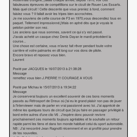
fabuleuses épreuves de compétitions sur le cicuit de Rouen Les Essarts.
Mais quel circuit ! Cette descente que vous preniez à fond, comment
faisiez vous ? Il fallait avoir les tripes bien accrochées.
Je me souviens de cette course de F3 en 1970,vous descendiez tous en
paquet. Tellement impressionné,j'étais en aptné dès que je voyais le
peloton pointer son nez.
Les anciens que nous sommes, savent ce qui s'y est passé.
J'avais acheté un casque chez Denis Dayan le mardi précédent la
course...
Une chose est certaine, vous m'avez fait rêver pendant toute votre
carrière et votre palmarès en dit long sur vos dons de pilote.
Encore bravo et reposez vous bien.
Laurent
Posté par JACQUES le 16/07/2013 à 21:38:28
Message
remettez vous bien J.PIERRE !!! COURAGE A VOUS
Posté par Michau le 15/07/2013 à 19:34:22
Message
Je conserverai toujours un excellent souvenir de ces bons moments
passés au Rétrosport de Dreux où j'ai eu le grand plaisir non pas de jouer
à l'interviewer mais de parler en vrai passionné avec toi. J'ai apprécié de
même les quelques tours de circuit que j'ai pu faire en passager privilégié à
bord entre autres d'une clio V6 . J'espère donc pouvoir revivre
prochainement ces moments toujours agréables et te souhaite un retour
rapide parmi les tiens et dans ton monde habituel celui du sport automobile.
NB : J'ai rencontré Jean Ragnotti récemment et en ai profité pour prendre
de tes nouvelles.