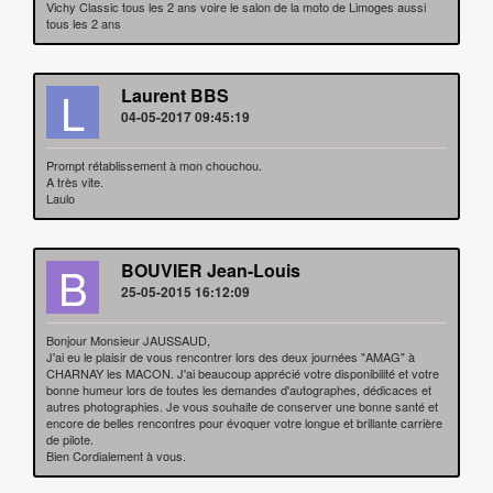
Vichy Classic tous les 2 ans voire le salon de la moto de Limoges aussi
tous les 2 ans
L
Laurent BBS
04-05-2017 09:45:19
Prompt rétablissement à mon chouchou.
A très vite.
Laulo
B
BOUVIER Jean-Louis
25-05-2015 16:12:09
Bonjour Monsieur JAUSSAUD,
J'ai eu le plaisir de vous rencontrer lors des deux journées "AMAG" à
CHARNAY les MACON. J'ai beaucoup apprécié votre disponibilité et votre
bonne humeur lors de toutes les demandes d'autographes, dédicaces et
autres photographies. Je vous souhaite de conserver une bonne santé et
encore de belles rencontres pour évoquer votre longue et brillante carrière
de pilote.
Bien Cordialement à vous.