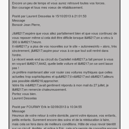
Encore un peu de temps et vous aurez retrouvé toutes vos forces.
Bon courage et tous mes voeux de rétablissement.
Posté par Laurent Desselas le 15/10/2013 à 21:01:53
Message
Bonsoir Jean Pierre,
J&#8217;espère que vous allez parfaitement bien et que vous continuez de
vous reposer même si cela doit être difficile lorsque l&#8217;on a vécu à
300 à l&#8217;heure.
Il n&#8217;y a plus de vos nouvelles sur le site « autonewsinfo » alors, très
sincèrement, j&#8217;aspire pour vous à ce que tout soit rentré dans
l'ordre.
Le récent week-end au circuit du Castellet m&#8217;a fait penser à vous
en voyant l&#8217;A442, quelle belle voiture et l&#8217;on se sent lasse
pas !
Je préfère maintenant aller voir rouler ces voitures mythiques que celles
actuelles trop sophistiquées et qu&#8217;il n&#8217;est d&#8217;ailleurs
pas possible d&#8216;approcher.
Votre fils m&#8217;avait gentiment répondu à mon mail du 27 juillet, je
l&#8217;en remercie chaleureusement.
Portez vous bien.
Laurent Desselas
Posté par FOURMY Erik le 02/09/2013 à 10:34:55
Message
Heureux de votre retour à votre domicile, parmi votre épouse, vos enfants,
petits enfants. Surement encore des soins et de la rééducation à faire,
mais cela se fera dans de meilleurs conditions. Hâte de vous revoir bientôt
sur un circuit. Amitiés, et grâce à Eric, cela m'a permis de connaître encore