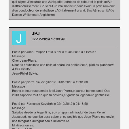
qu'il signe. J'inclurais une Ã©tiquette -adresse de retour et le plein coÃ»t
d'affranchissement. Ce serait un vrai honneur pour avoir un petit souvenir
d'un conducteur de emballage vÃ©ritablement grand. SincÃšres amitiÃ©s
Darron Whitehead (Angleterre)
J
JPJ
02-12-2014 17:33:48
Posté par Jean-Philippe LEDOYEN le 19/01/2013 à 11:25:57
Message
Cher Jean-Pierre,
Nous te souhaitons une belle et heureuse année 2013, pied au plancher!!!
A très bientôt!
Jean-Phi et Sylvie.
Posté par pierre-claude gillier le 01/01/2013 à 12:01:00
Message
Bonne et heureuse année à toi,Jean-Pierre,et surout bonne santé.Que
2013 t'apporte tout ce que tu désires,et garde ta légendaire gentillesse.
Posté par Fernando Kuvelich le 22/10/2012 à 21:18:50
Message
Saludos desde la Argentina, soy un gran admirador de Jean Pierre
Jaussaud, les escribo para saber si es posible que Jean Pierre me envie
una fotografia autografiada a mi domicilio.
Mi direccion es: