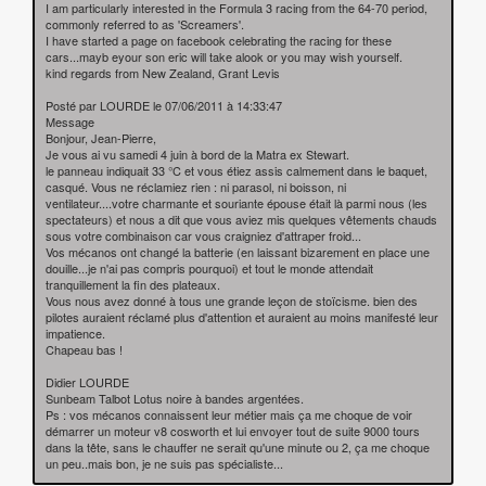
I am particularly interested in the Formula 3 racing from the 64-70 period,
commonly referred to as 'Screamers'.
I have started a page on facebook celebrating the racing for these
cars...mayb eyour son eric will take alook or you may wish yourself.
kind regards from New Zealand, Grant Levis
Posté par LOURDE le 07/06/2011 à 14:33:47
Message
Bonjour, Jean-Pierre,
Je vous ai vu samedi 4 juin à bord de la Matra ex Stewart.
le panneau indiquait 33 °C et vous étiez assis calmement dans le baquet,
casqué. Vous ne réclamiez rien : ni parasol, ni boisson, ni
ventilateur....votre charmante et souriante épouse était là parmi nous (les
spectateurs) et nous a dit que vous aviez mis quelques vêtements chauds
sous votre combinaison car vous craigniez d'attraper froid...
Vos mécanos ont changé la batterie (en laissant bizarement en place une
douille...je n'ai pas compris pourquoi) et tout le monde attendait
tranquillement la fin des plateaux.
Vous nous avez donné à tous une grande leçon de stoïcisme. bien des
pilotes auraient réclamé plus d'attention et auraient au moins manifesté leur
impatience.
Chapeau bas !
Didier LOURDE
Sunbeam Talbot Lotus noire à bandes argentées.
Ps : vos mécanos connaissent leur métier mais ça me choque de voir
démarrer un moteur v8 cosworth et lui envoyer tout de suite 9000 tours
dans la tête, sans le chauffer ne serait qu'une minute ou 2, ça me choque
un peu..mais bon, je ne suis pas spécialiste...