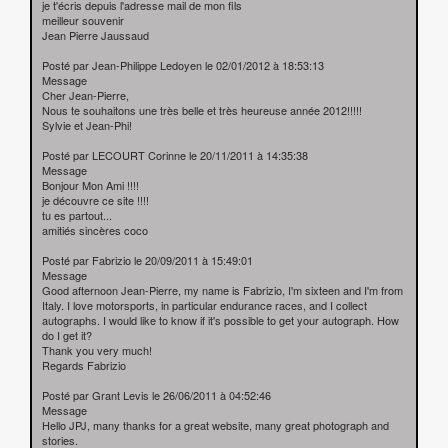
je t'écris depuis l'adresse mail de mon fils
meilleur souvenir
Jean Pierre Jaussaud
Posté par Jean-Philippe Ledoyen le 02/01/2012 à 18:53:13
Message
Cher Jean-Pierre,
Nous te souhaitons une très belle et très heureuse année 2012!!!!!
Sylvie et Jean-Phi!
Posté par LECOURT Corinne le 20/11/2011 à 14:35:38
Message
Bonjour Mon Ami !!!!
je découvre ce site !!!!
tu es partout...
amitiés sincères coco
Posté par Fabrizio le 20/09/2011 à 15:49:01
Message
Good afternoon Jean-Pierre, my name is Fabrizio, I'm sixteen and I'm from
Italy. I love motorsports, in particular endurance races, and I collect
autographs. I would like to know if it's possible to get your autograph. How
do I get it?
Thank you very much!
Regards Fabrizio
Posté par Grant Levis le 26/06/2011 à 04:52:46
Message
Hello JPJ, many thanks for a great website, many great photograph and
stories.