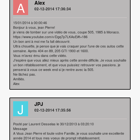
A
Alex
02-12-2014 17:36:34
15/01/2014 à 00:00:46
Bonjour à vous, jean Pierre!
je viens de tomber sur une vidéo de vous, coupe 505, 1985 à Monaco.
https://www.youtube.com/v/Dgq7p7LKAsE#t=186
Un bon ami à moi me l'a fait découvrir.
Ultra chouette, je pense que je vais craquer pour l'une de ces autos cette
semaine. Après 404 en 89, 205 GTI 1900 et 1600.
Vous m'avez ému dans cette vidéo.
J'espère que vous allez mieux après cette année difficile. Je vous souhaite
un bon rétablissement, et que vous puissiez retrouver vos passions. je
penserai à vous ce week end si je rentre avec la 505.
Ne lâchez pas.
Amitiés.
Alex
J
JPJ
02-12-2014 17:35:56
Posté par Laurent Desselas le 30/12/2013 à 03:20:10
Message
A Vous Jean Pierre et toute votre Famille, je vous souhaite une excellente
année 2014 et tous mes voeux de prompt rétablissement.