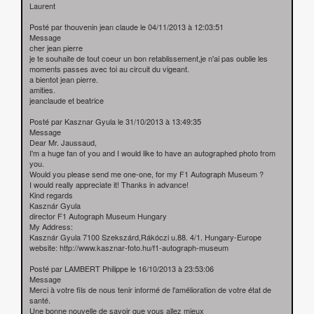
Laurent
Posté par thouvenin jean claude le 04/11/2013 à 12:03:51
Message
cher jean pierre
je te souhaite de tout coeur un bon retablissement,je n'ai pas oublie les
moments passes avec toi au circuit du vigeant.
a bientot jean pierre.
amities.
jeanclaude et beatrice
Posté par Kasznar Gyula le 31/10/2013 à 13:49:35
Message
Dear Mr. Jaussaud,
I'm a huge fan of you and I would like to have an autographed photo from
you.
Would you please send me one-one, for my F1 Autograph Museum ?
I would really appreciate it! Thanks in advance!
Kind regards
Kasznár Gyula
director F1 Autograph Museum Hungary
My Address:
Kasznár Gyula 7100 Szekszárd,Rákóczi u.88. 4/1. Hungary-Europe
website: http://www.kasznar-foto.hu/f1-autograph-museum
Posté par LAMBERT Philippe le 16/10/2013 à 23:53:06
Message
Merci à votre fils de nous tenir informé de l'amélioration de votre état de
santé.
Une bonne nouvelle de savoir que vous allez mieux