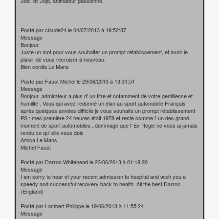
Joël, dit Jojo, animateur passionné.
Posté par claude24 le 04/07/2013 à 19:52:37
Message
Bonjour,
Juste un mot pour vous souhaiter un prompt rétablissement, et avoir le
plaisir de vous recroiser à nouveau.
Bien cordia Le Mans
Posté par Faust Michel le 29/06/2013 à 13:31:51
Message
Bonjour ,admirateur a plus d' un titre et notamment de votre gentillesse et
humilité . Vous qui avez redonné un élan au sport automobile Français
après quelques années difficile je vous souhaite un prompt rétablissement
PS : mes première 24 heures était 1978 et reste comme l' un des grand
moment de sport automobiles , dommage que l' Ex Régie ne vous ai jamais
rendu ce qu' elle vous dois
Amica Le Mans
Michel Faust
Posté par Darron Whitehead le 23/06/2013 à 01:18:20
Message
I am sorry to hear of your recent admission to hospital and wish you a
speedy and successful recovery back to health. All the best Darron
(England)
Posté par Lambert Philippe le 19/06/2013 à 11:55:24
Message