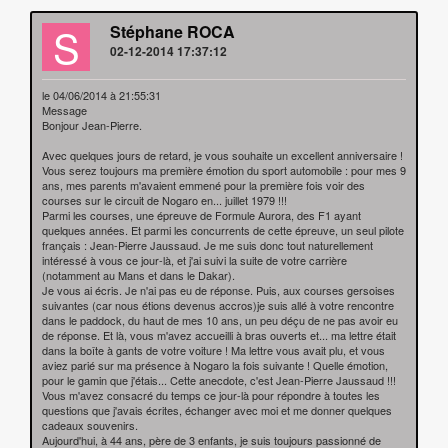
S
Stéphane ROCA
02-12-2014 17:37:12
le 04/06/2014 à 21:55:31
Message
Bonjour Jean-Pierre.
Avec quelques jours de retard, je vous souhaite un excellent anniversaire !
Vous serez toujours ma première émotion du sport automobile : pour mes 9
ans, mes parents m'avaient emmené pour la première fois voir des
courses sur le circuit de Nogaro en... juillet 1979 !!!
Parmi les courses, une épreuve de Formule Aurora, des F1 ayant
quelques années. Et parmi les concurrents de cette épreuve, un seul pilote
français : Jean-Pierre Jaussaud. Je me suis donc tout naturellement
intéressé à vous ce jour-là, et j'ai suivi la suite de votre carrière
(notamment au Mans et dans le Dakar).
Je vous ai écris. Je n'ai pas eu de réponse. Puis, aux courses gersoises
suivantes (car nous étions devenus accros)je suis allé à votre rencontre
dans le paddock, du haut de mes 10 ans, un peu déçu de ne pas avoir eu
de réponse. Et là, vous m'avez accueilli à bras ouverts et... ma lettre était
dans la boîte à gants de votre voiture ! Ma lettre vous avait plu, et vous
aviez parié sur ma présence à Nogaro la fois suivante ! Quelle émotion,
pour le gamin que j'étais... Cette anecdote, c'est Jean-Pierre Jaussaud !!!
Vous m'avez consacré du temps ce jour-là pour répondre à toutes les
questions que j'avais écrites, échanger avec moi et me donner quelques
cadeaux souvenirs.
Aujourd'hui, à 44 ans, père de 3 enfants, je suis toujours passionné de