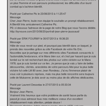
un plus l'homme et son parcours professionnel, les difficultés d'un lourd
combat qui s'achève bientôt.
Posté par Catherine Pic le 23/08/2013 à 11:25:47
Message
Cher Jean Pierre, toute mon équipe te souhaite un prompt rétablissement.
A Bientôt très amicalement.Catherine Pic.
PS: ci dessous l'adresse de la page de notre Blog que nous t'avons dédiée.
http://bynouxe.com/2013/08/20/portrait-jean-pierre-jaussaud/
Posté par ERIK FOURMY le 30/07/2013 à 18:36:20
Message
Hâte de vous revoir sur pied, et pourquoi pas bientôt dans un baquet, je
prends des nouvelles grâce au site Facebook de votre fils Eric.
Nouvelles que je partage sur mes différents sites Facebook consacrés à
l'automobile,l'endurance, et le Mans bien sur, et c'est par hasard que je suis
tombé sur le net recherchant des photos sur votre victoire sur le Mans
1978, que je suis tombé sur ce lien. Je pense que je vais y faire de belles
découvertes, clichés, anecdotes de votre parcours.Moi pour la plus belle
victoire fut celle LM 80 avec Jean Rondeau. J'ai eu l'immense plaisir de
vous voir à plusieurs reprises, mais ma plus belle rencontre sera toujours
celle de Mulsanne; je dois avoir au moins plus de dix affiches dédicacées.
Posté par Laurent Desselas le 27/07/2013 à 05:33:34
Message
Bonjour Jean Pierre,
Vraiment très heureux que votre problème de santé fasse partie du
passé,je vous adresse tous mes meilleurs voeux d'un excellent
rétablissement mais attention, pédale douce !
Rouennais d'origine, j'allais chaque année, depuis 1970, voir ces