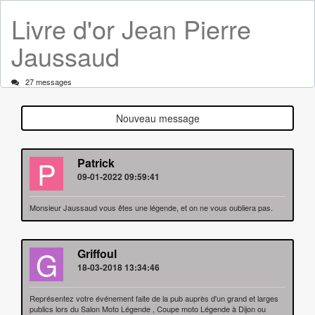
Livre d'or Jean Pierre
Jaussaud
27 messages
Nouveau message
P
Patrick
09-01-2022 09:59:41
Monsieur Jaussaud vous êtes une légende, et on ne vous oubliera pas.
G
Griffoul
18-03-2018 13:34:46
Représentez votre événement faite de la pub auprès d'un grand et larges
publics lors du Salon Moto Légende , Coupe moto Légende à Dijon ou