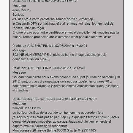
Posté par LOURDE le 04/06/2012 à 11:21:58
Message
Jean-Pierre,
Bonjour,
J'ai assisté à votre prestation samedi dernier...c'était top
le Cosworth DFV sonnait haut et clair et vous voir ainsi tout en haut de
l'anneau était un régal...
Encore bravo pour votre gentillesse et votre simplicité....et n'oubliez pas la
muscu l'année prochaine car la direction n'est pas assistée !!!! Didier
Posté par AUGENSTEIN k le 03/06/2012 à 13:32:21
Message
BONNE ANNIVERSAIRE et plein de bonne chose.claudine je suis
gemeaux aussi du 5.biz:::
Posté par AUGENSTEIN le 03/06/2012 à 12:15:40
Message
Coucou.Jean pierre nous avons passer une super journeé ce samedi 2juin
2012.tourjours aussi sympatique cela nous a rapeler les anneés 70 a
hockenhem.nous allons te joindre les photos.Amicalement.kuno (allemand)
et claudine .
Posté par Jean Pierre Jausssaud le 01/04/2012 à 21:37:32
Message
bonjour Jean Pierre,
un bonjour de Gap de la part de ton homonyme accordéonniste
j'ai appris que tu étais passé par Gap il y a quelques temps et que tu avais
demandé de mes nouvelles au garage Jaussaud. Je t'en remercie et
espère avoir le plaisir de te rencontrer.
Mon adresse 28 rue de Bonne 05000 Gap tél 0492511465