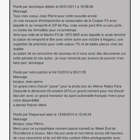
Posté par dominique debien le 05/01/2011 à 18:58:36
Message
Tous mes voeux Jean Pierre pour cette nouvelle année
Je vais essayer d'entreprendre la restauration de la Cooper F3 avec
laquelle tu as remporté le GP de Pau, mais serais peut être un peu juste ,
vu toutes les formalités pour ce printemps
Ainsi que celle de la Martini F3 de 1970 MK5 avec laquelle tu avais terminé
la saison et remporté le titre avec entre autre une victoire à Nogaro,( une
sugestion de précision pour cette saison 70) et de belles places chez les
anglais
au plaisir de se rencontrer de nouveau et si vous avez des documents sur
cette période et ces autos , je vous remercie par avance de pouvoir m'en
faire part. dominique
Posté par méré patrick le 04/10/2010 à 09:21:55
Message
bonjour Jean pierre
Un grand merci d'avoir" poser" pour la photo lors du 44ème Rallye Paris
Deauville le dimanche 03 octobre 2010,un grand moment pour moi d'avoir
discuter avec un grand monsieur du sport automobile français !merci pour
votre disponibilité
a bientot Patrick Méré
Posté par Paqueraud alain le 13/09/2010 à 15:40:24
Message
Bonjour Jean Pierre,
Merci pour ce sympathique moment passé samedi au Week End de
l'Excellence à Gueux. Mon fils,son amie et moi même avons été heureux
de vous rencontrer et ils ont été très content d'être photographiés avec