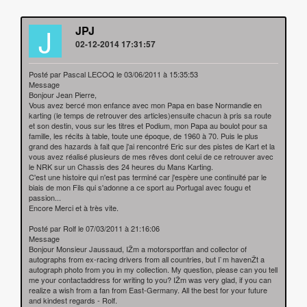
J
JPJ
02-12-2014 17:31:57
Posté par Pascal LECOQ le 03/06/2011 à 15:35:53
Message
Bonjour Jean Pierre,
Vous avez bercé mon enfance avec mon Papa en base Normandie en
karting (le temps de retrouver des articles)ensuite chacun à pris sa route
et son destin, vous sur les titres et Podium, mon Papa au boulot pour sa
famille, les récits à table, toute une époque, de 1960 à 70. Puis le plus
grand des hazards à fait que j'ai rencontré Eric sur des pistes de Kart et la
vous avez réalisé plusieurs de mes rêves dont celui de ce retrouver avec
le NRK sur un Chassis des 24 heures du Mans Karting.
C'est une histoire qui n'est pas terminé car j'espère une continuité par le
biais de mon Fils qui s'adonne a ce sport au Portugal avec fougu et
passion...
Encore Merci et à très vite.
Posté par Rolf le 07/03/2011 à 21:16:06
Message
Bonjour Monsieur Jaussaud, IŽm a motorsportfan and collector of
autographs from ex-racing drivers from all countries, but I`m havenŽt a
autograph photo from you in my collection. My question, please can you tell
me your contactaddress for writing to you? IŽm was very glad, if you can
realize a wish from a fan from East-Germany. All the best for your future
and kindest regards - Rolf.