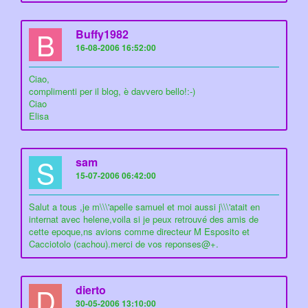
B
Buffy1982
16-08-2006 16:52:00
Ciao,
complimenti per il blog, è davvero bello!:-)
Ciao
Elisa
S
sam
15-07-2006 06:42:00
Salut a tous ,je m\\\'apelle samuel et moi aussi j\\\'atait en
internat avec helene,voila si je peux retrouvé des amis de
cette epoque,ns avions comme directeur M Esposito et
Cacciotolo (cachou).merci de vos reponses@+.
D
dierto
30-05-2006 13:10:00