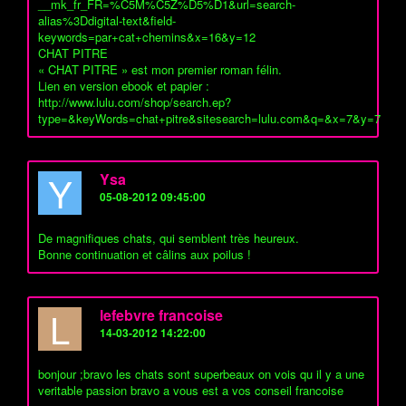
__mk_fr_FR=%C5M%C5Z%D5%D1&url=search-
alias%3Ddigital-text&field-
keywords=par+cat+chemins&x=16&y=12
CHAT PITRE
« CHAT PITRE » est mon premier roman félin.
Lien en version ebook et papier :
http://www.lulu.com/shop/search.ep?
type=&keyWords=chat+pitre&sitesearch=lulu.com&q=&x=7&y=7
Y
Ysa
05-08-2012 09:45:00
De magnifiques chats, qui semblent très heureux.
Bonne continuation et câlins aux poilus !
L
lefebvre francoise
14-03-2012 14:22:00
bonjour ;bravo les chats sont superbeaux on vois qu il y a une
veritable passion bravo a vous est a vos conseil francoise