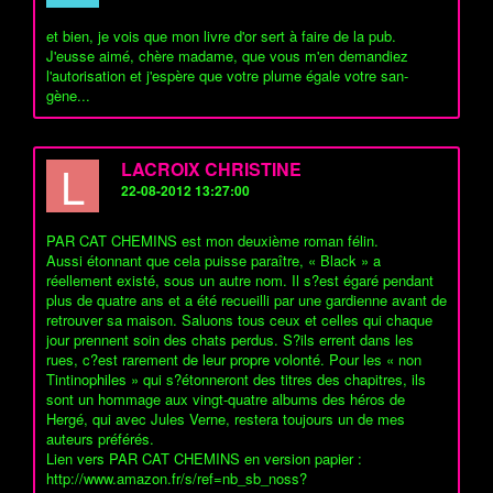
et bien, je vois que mon livre d'or sert à faire de la pub.
J'eusse aimé, chère madame, que vous m'en demandiez
l'autorisation et j'espère que votre plume égale votre san-
gène...
L
LACROIX CHRISTINE
22-08-2012 13:27:00
PAR CAT CHEMINS est mon deuxième roman félin.
Aussi étonnant que cela puisse paraître, « Black » a
réellement existé, sous un autre nom. Il s?est égaré pendant
plus de quatre ans et a été recueilli par une gardienne avant de
retrouver sa maison. Saluons tous ceux et celles qui chaque
jour prennent soin des chats perdus. S?ils errent dans les
rues, c?est rarement de leur propre volonté. Pour les « non
Tintinophiles » qui s?étonneront des titres des chapitres, ils
sont un hommage aux vingt-quatre albums des héros de
Hergé, qui avec Jules Verne, restera toujours un de mes
auteurs préférés.
Lien vers PAR CAT CHEMINS en version papier :
http://www.amazon.fr/s/ref=nb_sb_noss?