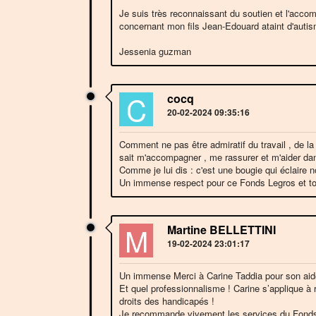
Je suis très reconnaissant du soutien et l'acc
concernant mon fils Jean-Edouard ataint d'auti
Jessenia guzman
C
cocq
20-02-2024 09:35:16
Comment ne pas être admiratif du travail , de la 
sait m'accompagner , me rassurer et m'aider da
Comme je lui dis : c'est une bougie qui éclaire n
Un immense respect pour ce Fonds Legros et to
M
Martine BELLETTINI
19-02-2024 23:01:17
Un immense Merci à Carine Taddia pour son aide 
Et quel professionnalisme ! Carine s’applique à 
droits des handicapés !
Je recommande vivement les services du Fonds de