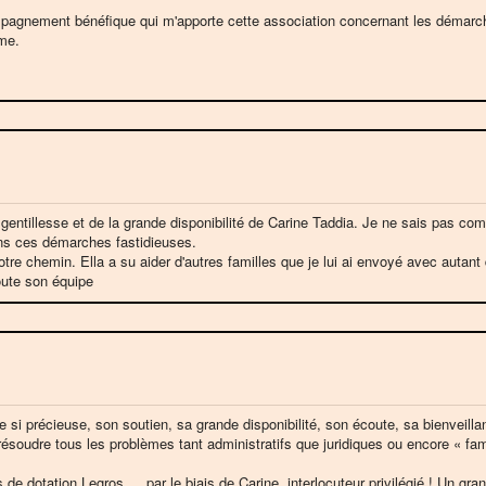
ompagnement bénéfique qui m'apporte cette association concernant les démar
sme.
gentillesse et de la grande disponibilité de Carine Taddia. Je ne sais pas com
ns ces démarches fastidieuses.
otre chemin. Ella a su aider d'autres familles que je lui ai envoyé avec autant
ute son équipe
si précieuse, son soutien, sa grande disponibilité, son écoute, sa bienveill
résoudre tous les problèmes tant administratifs que juridiques ou encore « fa
 dotation Legros … par le biais de Carine, interlocuteur privilégié ! Un gran