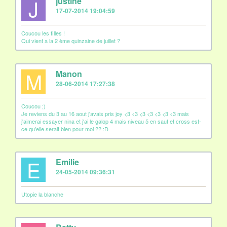
J
justine
17-07-2014 19:04:59
Coucou les filles !
Qui vient a la 2 ème quinzaine de juillet ?
M
Manon
28-06-2014 17:27:38
Coucou ;)
Je reviens du 3 au 16 aout j'avais pris joy <3 <3 <3 <3 <3 <3 <3 mais
j'aimerai essayer nina et j'ai le galop 4 mais niveau 5 en saut et cross est-
ce qu'elle serait bien pour moi ?? :D
E
Emilie
24-05-2014 09:36:31
Utopie la blanche