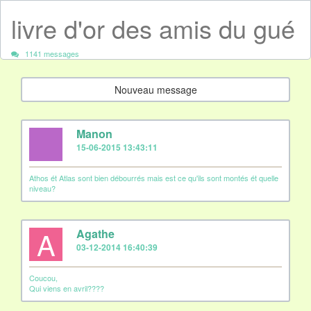
livre d'or des amis du gué
1141 messages
Nouveau message
Manon
15-06-2015 13:43:11
Athos ét Atlas sont bien débourrés mais est ce qu'ils sont montés ét quelle
niveau?
A
Agathe
03-12-2014 16:40:39
Coucou,
Qui viens en avril????