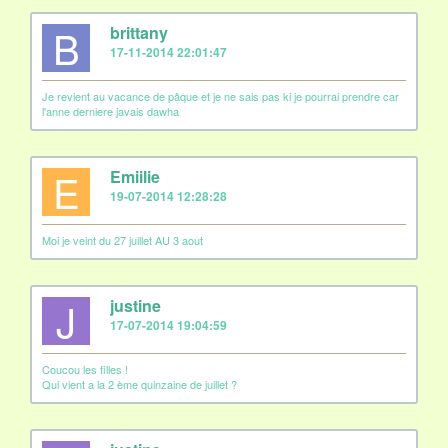
B
brittany
17-11-2014 22:01:47
Je revient au vacance de pâque et je ne sais pas ki je pourrai prendre car
l'anne derniere javais dawha
E
Emiilie
19-07-2014 12:28:28
Moi je veint du 27 juillet AU 3 aout
J
justine
17-07-2014 19:04:59
Coucou les filles !
Qui vient a la 2 ème quinzaine de juillet ?