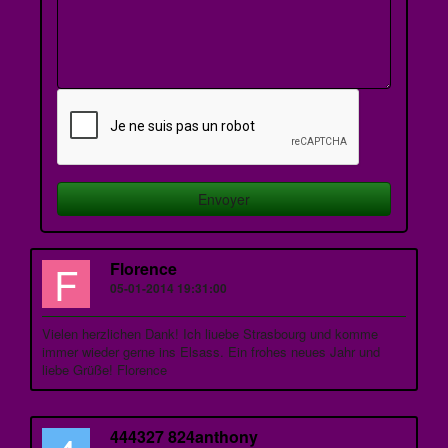
F
Florence
05-01-2014 19:31:00
Vielen herzlichen Dank! Ich liuebe Strasbourg und komme
immer wieder gerne ins Elsass. Ein frohes neues Jahr und
liebe Grüße! Florence
444327 824anthony