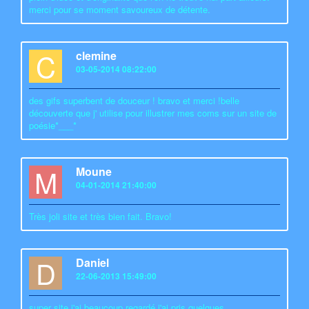
merci pour se moment savoureux de détente.
C
clemine
03-05-2014 08:22:00
des gifs superbent de douceur ! bravo et merci !belle
découverte que j' utilise pour illustrer mes coms sur un site de
poésie*___*
M
Moune
04-01-2014 21:40:00
Très joli site et très bien fait. Bravo!
D
Daniel
22-06-2013 15:49:00
super site j'ai beaucoup regardé j'ai pris quelques