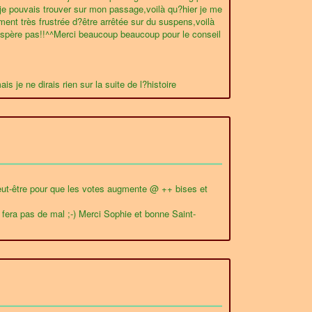
je pouvais trouver sur mon passage,voilà qu?hier je me
iment très frustrée d?être arrêtée sur du suspens,voilà
n?espère pas!!^^Merci beaucoup beaucoup pour le conseil
s je ne dirais rien sur la suite de l?histoire
a peut-être pour que les votes augmente @ ++ bises et
 fera pas de mal ;-) Merci Sophie et bonne Saint-