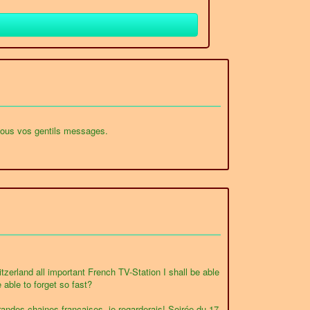
 tous vos gentils messages.
erland all important French TV-Station I shall be able
 able to forget so fast?
andes chaines françaises, je regarderais! Soirée du 17