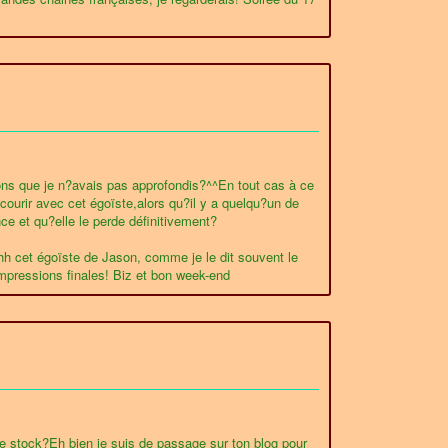
çons que je n?avais pas approfondis?^^En tout cas à ce
ourir avec cet égoïste,alors qu?il y a quelqu?un de
nce et qu?elle le perde définitivement?
hhhh cet égoïste de Jason, comme je le dit souvent le
s impressions finales! Biz et bon week-end
e stock?Eh bien je suis de passage sur ton blog pour