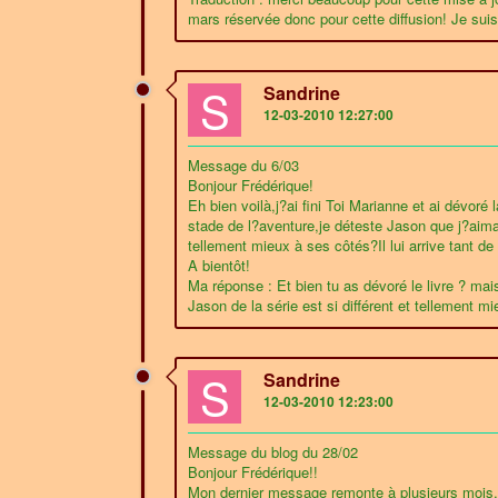
mars réservée donc pour cette diffusion! Je suis
S
Sandrine
12-03-2010 12:27:00
Message du 6/03
Bonjour Frédérique!
Eh bien voilà,j?ai fini Toi Marianne et ai dévo
stade de l?aventure,je déteste Jason que j?aima
tellement mieux à ses côtés?Il lui arrive tant de
A bientôt!
Ma réponse : Et bien tu as dévoré le livre ? mai
Jason de la série est si différent et tellement m
S
Sandrine
12-03-2010 12:23:00
Message du blog du 28/02
Bonjour Frédérique!!
Mon dernier message remonte à plusieurs mois,je