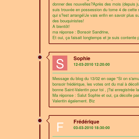
donner des nouvelles?Après des mois (depuis ju
suis trouvée en possession du tome 4 de cette sér
qui s?est arrangé!Je vais enfin en savoir plus 
des bouquinistes!
A bientôt!
ma réponse : Bonsoir Sandrine,
Et oui, ça faisait longtemps et je suis contente p
S
Sophie
12-03-2010 12:20:00
Message du blog du 13/02 en oage "Si on s'amu
bonsoir frédérique, les votes ont du mal à décol
bonne Saint-Valentin pour toi , j?ai enregistrée
Ma réponse : Salut Sophie et oui, ça décolle pas
Valentin également. Biz
F
Frédérique
03-03-2010 18:30:00