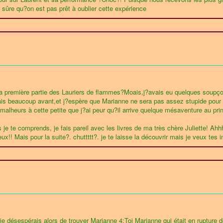
 sûre qu?on est pas prêt à oublier cette expérience
ré la première partie des Lauriers de flammes?Moais,j?avais eu quelques soup
is beaucoup avant,et j?espère que Marianne ne sera pas assez stupide pour c
 malheurs à cette petite que j?ai peur qu?il arrive quelque mésaventure au pri
s je te comprends, je fais pareil avec les livres de ma très chère Juliette! A
ieux!! Mais pour la suite?. chuttttt?. je te laisse la découvrir mais je veux te
 désespérais alors de trouver Marianne 4:Toi Marianne qui était en rupture d