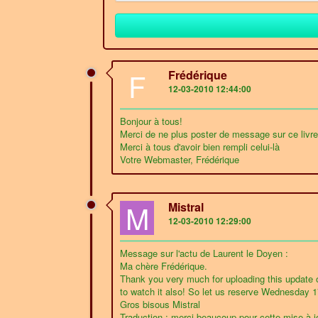
F
Frédérique
12-03-2010 12:44:00
Bonjour à tous!
Merci de ne plus poster de message sur ce livre
Merci à tous d'avoir bien rempli celui-là
Votre Webmaster, Frédérique
M
Mistral
12-03-2010 12:29:00
Message sur l'actu de Laurent le Doyen :
Ma chère Frédérique.
Thank you very much for uploading this update o
to watch it also! So let us reserve Wednesday 17
Gros bisous Mistral
Traduction : merci beaucoup pour cette mise à j