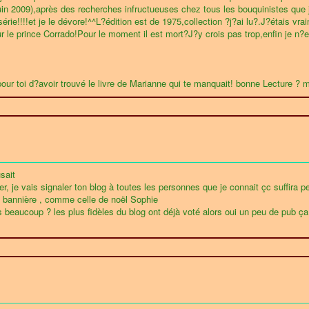
in 2009),après des recherches infructueuses chez tous les bouquinistes que 
ie!!!!et je le dévore!^^L?édition est de 1975,collection ?j?ai lu?.J?étais vra
sur le prince Corrado!Pour le moment il est mort?J?y crois pas trop,enfin je 
our toi d?avoir trouvé le livre de Marianne qui te manquait! bonne Lecture ? mai
sait
ler, je vais signaler ton blog à toutes les personnes que je connait çc suffir
 la bannière , comme celle de noël Sophie
 beaucoup ? les plus fidèles du blog ont déjà voté alors oui un peu de pub ça