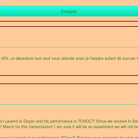
 d'Or, un deuxième tout neuf vous attends avec je l'espère autant de succes
n Laurent le Doyen and his performance in ?CHOC?! Since we receive in Switz
 March for this transmission! I am sure it will be an experiment we will not be
our sur Laurent et sa performance ?Choc?! Puisque nous recevons les plus gr