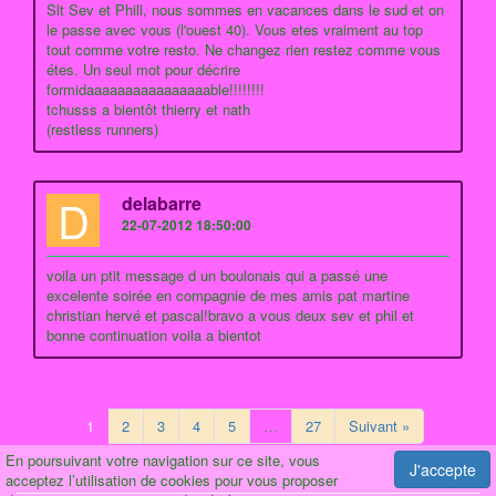
Slt Sev et Phill, nous sommes en vacances dans le sud et on
le passe avec vous (l'ouest 40). Vous etes vraiment au top
tout comme votre resto. Ne changez rien restez comme vous
étes. Un seul mot pour décrire
formidaaaaaaaaaaaaaaaable!!!!!!!!
tchusss a bientôt thierry et nath
(restless runners)
D
delabarre
22-07-2012 18:50:00
voila un ptit message d un boulonais qui a passé une
excelente soirée en compagnie de mes amis pat martine
christian hervé et pascal!bravo a vous deux sev et phil et
bonne continuation voila a bientot
1
2
3
4
5
…
27
Suivant »
En poursuivant votre navigation sur ce site, vous
J'accepte
acceptez l’utilisation de cookies pour vous proposer