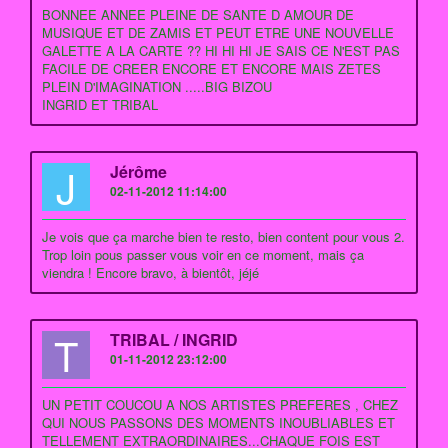
BONNEE ANNEE PLEINE DE SANTE D AMOUR DE
MUSIQUE ET DE ZAMIS ET PEUT ETRE UNE NOUVELLE
GALETTE A LA CARTE ?? HI HI HI JE SAIS CE N'EST PAS
FACILE DE CREER ENCORE ET ENCORE MAIS ZETES
PLEIN D'IMAGINATION .....BIG BIZOU
INGRID ET TRIBAL
J
Jérôme
02-11-2012 11:14:00
Je vois que ça marche bien te resto, bien content pour vous 2.
Trop loin pous passer vous voir en ce moment, mais ça
viendra ! Encore bravo, à bientôt, jéjé
T
TRIBAL / INGRID
01-11-2012 23:12:00
UN PETIT COUCOU A NOS ARTISTES PREFERES , CHEZ
QUI NOUS PASSONS DES MOMENTS INOUBLIABLES ET
TELLEMENT EXTRAORDINAIRES...CHAQUE FOIS EST