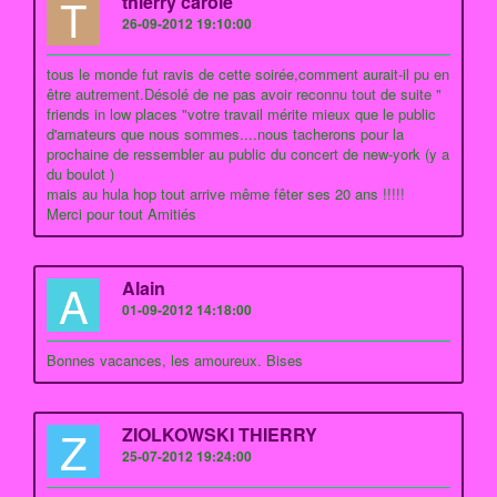
T
thierry carole
26-09-2012 19:10:00
tous le monde fut ravis de cette soirée,comment aurait-il pu en
être autrement.Désolé de ne pas avoir reconnu tout de suite "
friends in low places "votre travail mérite mieux que le public
d'amateurs que nous sommes....nous tacherons pour la
prochaine de ressembler au public du concert de new-york (y a
du boulot )
mais au hula hop tout arrive même fêter ses 20 ans !!!!!
Merci pour tout Amitiés
A
Alain
01-09-2012 14:18:00
Bonnes vacances, les amoureux. Bises
Z
ZIOLKOWSKI THIERRY
25-07-2012 19:24:00