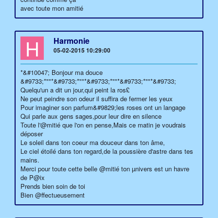
avec toute mon amitié
H
Harmonie
05-02-2015 10:29:00
*&#10047; Bonjour ma douce
&#9733;*""*&#9733;*""*&#9733;*""*&#9733;*""*&#9733;
Quelqu'un a dit un jour,qui peint la ros£
Ne peut peindre son odeur il suffira de fermer les yeux
Pour imaginer son parfum&#9829;les roses ont un langage
Qui parle aux gens sages,pour leur dire en silence
Toute l'@mitié que l'on en pense,Mais ce matin je voudrais
déposer
Le soleil dans ton coeur ma douceur dans ton âme,
Le ciel étoilé dans ton regard,de la poussière d'astre dans tes
mains.
Merci pour toute cette belle @mitié ton µnivers est un havre
de P@ix
Prends bien soin de toi
Bien @ffectueusement