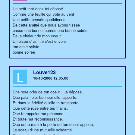
Un petit mot chez toi déposé
Comme une feuille qui vole au vent
Une petite pensée quotidienne
De cette amitié que nous avons tissée
passe une bonne journee une bonne soirée
De la chaleur de mon coeur
Un bisou d' amitié c'est envolé
ton amie sylvie
bonne soirée
L
Louve123
10-10-2008 12:35:00
Une rose près de ton coeur ...je dépose
Que paix, joie, bonheur elle t'apporte.
Et dans la fidélité qu'elle te transporte.
Que cette rose entre tes mains,
Ose te rappeler ma présence !
Et toute ma reconnaissance.
Que cette rose à la porte de ton coeur appose,
Le sceau d'une mutuelle solidarité