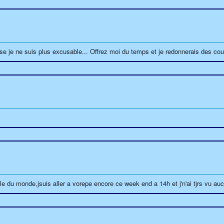
use je ne suis plus excusable... Offrez moi du temps et je redonnerais des coul
ule du monde,jsuis aller a vorepe encore ce week end a 14h et j'n'ai tjrs vu au