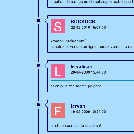
création de tout genre de catalogue, catalogue in
S
SDGSDGS
22-02-2010 15:07:00
www.onlinedev.com/
achetez et vendre en ligne , créez votre site m
L
le vatican
20-04-2009 15:44:00
et en plus t'es meme po pape
F
fervan
19-03-2009 12:34:00
arrete on connait ta chanson!