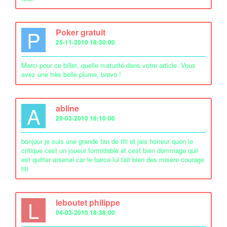
P
Poker gratuit
25-11-2010 18:30:00
Merci pour ce billet, quelle maturité dans votre article. Vous
avez une très belle plume, bravo !
A
abline
29-03-2010 16:10:00
bonjour je suis une grande fan de titi et jais horreur quon le
critique cest un joueur formidable et cest bien dommage quil
est quitter arsenal car le barca lui fait bien des misére courage
titi
L
leboutet philippe
04-03-2010 18:38:00