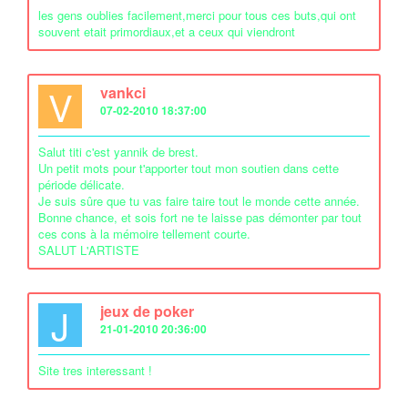
les gens oublies facilement,merci pour tous ces buts,qui ont
souvent etait primordiaux,et a ceux qui viendront
V
vankci
07-02-2010 18:37:00
Salut titi c'est yannik de brest.
Un petit mots pour t'apporter tout mon soutien dans cette
période délicate.
Je suis sûre que tu vas faire taire tout le monde cette année.
Bonne chance, et sois fort ne te laisse pas démonter par tout
ces cons à la mémoire tellement courte.
SALUT L'ARTISTE
J
jeux de poker
21-01-2010 20:36:00
Site tres interessant !