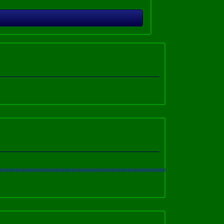
eeeeeeeeeeeeeeeeeeeeeeeeeeeeeeeeeeeeeeeeeeeeeeee