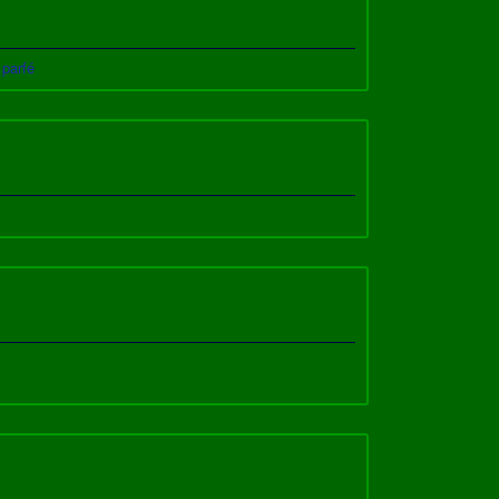
 parfé