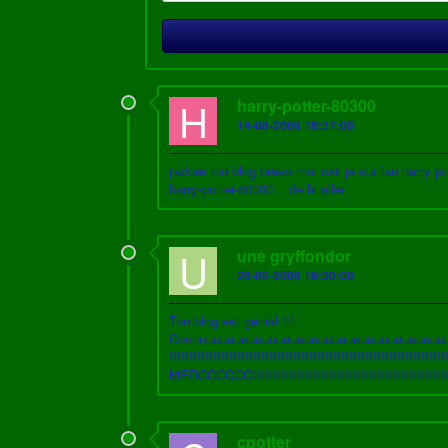
H
harry-potter-80300
14-08-2009 16:37:00
j'adore ton blog bravo moi osii je sui fan harry p
harry-potter-80300... de hi aller
U
une gryffondor
26-02-2008 19:30:00
Ton blog est génial !!!
Continuuuuuuuuuuuuuuuuuuuuuuuuuuuuuuuuuu
!!!!!!!!!!!!!!!!!!!!!!!!!!!!!!!!!!!!!!!!!!!!!!!!!!!!!!!!!!!!!!!!!!!!!
MERCCCCCCIIIIIIIIIIIIIIIIIIIIIIIIIIIIIIIIIIIIIIIIIIIIIIIII
cpotter