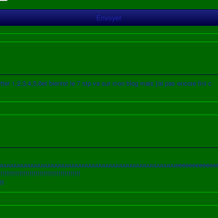
otter 1,2,3,4,5,6et bientot le 7 stp va sur mon blog mais j'ai pas encore fini c
uuuuuuuuuuuuuuuuuuuuuuuuuuuuuuuuuuuuuuuuuuuuuuuuuuuueeeeeeeeeeee
!!!!!!!!!!!!!!!!!!!!!!!!!!!!!!!!!!!!!!!!!!
II