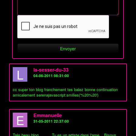
L
la-sesser-du-33
04-06-2011 08:31:00
cc super ton blog franchement tes balez bonne continuation
amicalement serenajavascript:smilies('%20%20')
E
Emmanuelle
31-05-2011 22:37:00
Trés beau blog...........Tu es un artiste dans l'ame ...Bisous