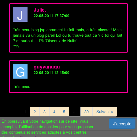
J
Julie.
22-05-2011 17:37:00
Trés beau blog jsp comment tu fait mais, c trés classe ! Mais
jamais vu un blog pareil Lol ou tu trouve tout ca ? c toi qui fait
? et surtout ... Pk 'Oiseaux de Nuits'
???
G
guyvanaqu
22-05-2011 12:45:00
Très beau
1
2
3
4
5
…
30
Suivant »
En poursuivant votre navigation sur ce site, vous
J'accepte
acceptez l’utilisation de cookies pour vous proposer
des contenus et services adaptés à vos centres