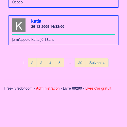
Ococo
K
katia
26-12-2009 14:32:00
je m'appele katia jé 13ans
1
2
3
4
5
…
30
Suivant »
Free-livredor.com -
Administration
- Livre 69290 -
Livre d'or gratuit