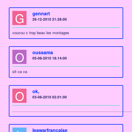
G
gennart
26-12-2010 21:28:00
coucou c trop beau les montages
O
oussama
05-08-2010 18:14:00
slt ca va
O
ok,
03-08-2010 02:01:00
.....................................................................................................
leawarfrancaise