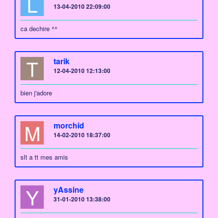
L
13-04-2010 22:09:00
ca dechire ^^
T
tarik
12-04-2010 12:13:00
bien j'adore
M
morchid
14-02-2010 18:37:00
slt a tt mes amis
Y
yAssine
31-01-2010 13:38:00