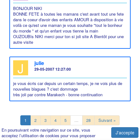
BONJOUR NIKI
BONNE FETE à toutes les mamans c'est avant tout une fete
dans le coeur d'avoir des enfants AMOUR à disposition à vie
voilà ce qu'est une maman je vous souhaite "tout le bonheur
du monde " et qu'un enfant vous tienne la main
OUZOUBIs NIKI merci pour ton si joli site A Bientôt pour une
autre visite
J
julie
29-05-2007 12:27:00
je vous écris car depuis un certain temps, je ne vois plus de
nouvelles blagues ? c'est dommage
très joli par contre Marakech - bonne continuation
1
2
3
4
5
…
28
Suivant »
En poursuivant votre navigation sur ce site, vous
J'accepte
acceptez l’utilisation de cookies pour vous proposer