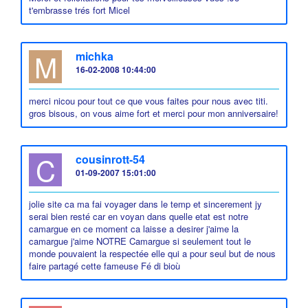
t'embrasse trés fort Micel
M
michka
16-02-2008 10:44:00
merci nicou pour tout ce que vous faites pour nous avec titi.
gros bisous, on vous aime fort et merci pour mon anniversaire!
C
cousinrott-54
01-09-2007 15:01:00
jolie site ca ma fai voyager dans le temp et sincerement jy
serai bien resté car en voyan dans quelle etat est notre
camargue en ce moment ca laisse a desirer j'aime la
camargue j'aime NOTRE Camargue si seulement tout le
monde pouvaient la respectée elle qui a pour seul but de nous
faire partagé cette fameuse Fé di bioù