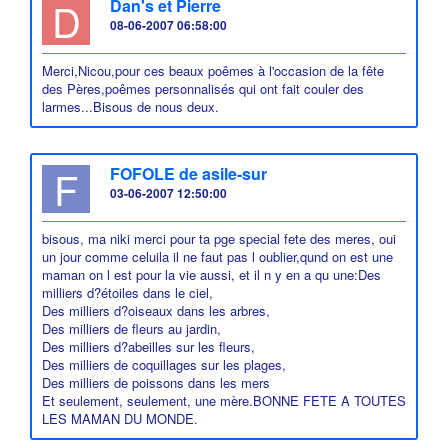
D
Dan's et Pierre
08-06-2007 06:58:00
Merci,Nicou,pour ces beaux poêmes à l'occasion de la fête
des Pères,poêmes personnalisés qui ont fait couler des
larmes...Bisous de nous deux.
F
FOFOLE de asile-sur
03-06-2007 12:50:00
bisous, ma niki merci pour ta pge special fete des meres, oui
un jour comme celuila il ne faut pas l oublier,qund on est une
maman on l est pour la vie aussi, et il n y en a qu une:Des
milliers d?étoiles dans le ciel,
Des milliers d?oiseaux dans les arbres,
Des milliers de fleurs au jardin,
Des milliers d?abeilles sur les fleurs,
Des milliers de coquillages sur les plages,
Des milliers de poissons dans les mers
Et seulement, seulement, une mère.BONNE FETE A TOUTES
LES MAMAN DU MONDE.