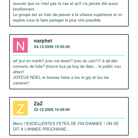
assurer que ce n'est pas le cas et qu'il n'a jamais été aussi
bouillonnant.
Le groupe est en train de passer à la vitesse supérieure et on
espère vous le faire partager le plus vite possible.
N
narphet
24-12-2006 19:35:00
arf jsui en mank!! jveu ma dose!!! jveu du zaz!!!!! à qd des
concerts de folie? jtrouve kya pa bcp de date... le public vou
atten!!
JOYEUX NOEL et bonnes fetes a tou le grp et tou les
zaziens!!
Z
ZaZ
22-12-2006 19:58:00
Merci !!EXCELLENTES FETES DE FIN D'ANNEE ! ON SE
DIT A L'ANNEE PROCHAINE...