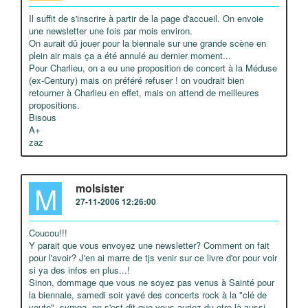
Il suffit de s'inscrire à partir de la page d'accueil. On envoie
une newsletter une fois par mois environ.
On aurait dû jouer pour la biennale sur une grande scène en
plein air mais ça a été annulé au dernier moment...
Pour Charlieu, on a eu une proposition de concert à la Méduse
(ex-Century) mais on préféré refuser ! on voudrait bien
retourner à Charlieu en effet, mais on attend de meilleures
propositions.
Bisous
A+
zaz
M
molsister
27-11-2006 12:26:00
Coucou!!!
Y parait que vous envoyez une newsletter? Comment on fait
pour l'avoir? J'en ai marre de tjs venir sur ce livre d'or pour voir
si ya des infos en plus...!
Sinon, dommage que vous ne soyez pas venus à Sainté pour
la biennale, samedi soir yavé des concerts rock à la "clé de
voute", sympa, on s'est dit que vous auriez du etre là aussi,