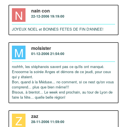
N
nain con
22-12-2006 19:19:00
JOYEUX NOEL et BONNES FETES DE FIN D'ANNEE!
M
molsister
01-12-2006 21:54:00
roohhh, les stéphanois savent pas ce qu'ils ont manqué.
Enooorme la soirée Anges et démons de ce jeudi, pour ceux
qui y étaient.
Bon, quand à la Méduse... no comment, si ce nest qu'on vous
comprend... plus que bien même!!!
Bisous, à bientot... Le week end prochain, au tour de Lyon de
faire la fête... quelle belle région!
Z
zaz
28-11-2006 11:59:00