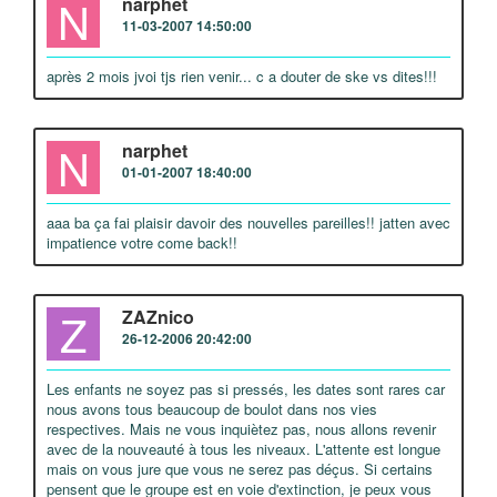
N
narphet
11-03-2007 14:50:00
après 2 mois jvoi tjs rien venir... c a douter de ske vs dites!!!
N
narphet
01-01-2007 18:40:00
aaa ba ça fai plaisir davoir des nouvelles pareilles!! jatten avec
impatience votre come back!!
Z
ZAZnico
26-12-2006 20:42:00
Les enfants ne soyez pas si pressés, les dates sont rares car
nous avons tous beaucoup de boulot dans nos vies
respectives. Mais ne vous inquiètez pas, nous allons revenir
avec de la nouveauté à tous les niveaux. L'attente est longue
mais on vous jure que vous ne serez pas déçus. Si certains
pensent que le groupe est en voie d'extinction, je peux vous