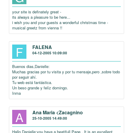
your site is definately great -
its always a pleasure to be here...
i wish you and your guests a wonderful christmas time -
musical greetz from vienna !!
F
FALENA
04-12-2005 10:09:00
Buenos dias,Danielle:
Muchas gracias por tu visita y por tu mensaje,pero ,sobre todo
por seguir ahí.
Tu web está fantástica.
Un beso grande y felíz domingo.
Inma
A
Ana Maria <Zacagnino
25-10-2005 14:49:00
Hallo Danielle:you have a beatifull Page , It is an excellent