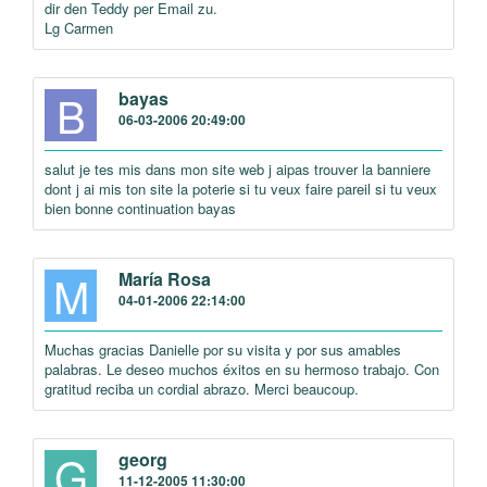
dir den Teddy per Email zu.
Lg Carmen
B
bayas
06-03-2006 20:49:00
salut je tes mis dans mon site web j aipas trouver la banniere
dont j ai mis ton site la poterie si tu veux faire pareil si tu veux
bien bonne continuation bayas
M
María Rosa
04-01-2006 22:14:00
Muchas gracias Danielle por su visita y por sus amables
palabras. Le deseo muchos éxitos en su hermoso trabajo. Con
gratitud reciba un cordial abrazo. Merci beaucoup.
G
georg
11-12-2005 11:30:00