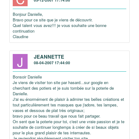
05-12-2007 17:14:00
Bonjour Danielle,
Bravo pour ce site que je viens de découvrir.
Quel talent vous avez!!! je vous souhaite une bonne
continuation
Claudine
J
JEANNETTE
08-04-2007 17:44:00
Bonsoir Danielle
Je viens de visiter ton site par hasard...sur google en
cherchant des potiers et je suis tombée sur la poterie de
Danielle.
J'ai eu énormément de plaisir à admirer tes belles créations et
tout particulièrement tes masques que j'adore, tes lampes,
vases et dessous de plat très originaux;
bravo pour ce beau travail que nous fait partager.
On sent que la poterie pour toi, c'est une vraie passion et je te
souhaite de continuer longtemps à créer de si beaux objets
pour le plus grand plaisir de tes internautes.
Je reviendrai régulièrement visiter ton site .