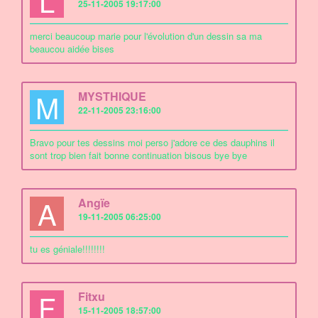
L
25-11-2005 19:17:00
merci beaucoup marie pour l'évolution d'un dessin sa ma
beaucou aidée bises
M
MYSTHIQUE
22-11-2005 23:16:00
Bravo pour tes dessins moi perso j'adore ce des dauphins il
sont trop bien fait bonne continuation bisous bye bye
A
Angïe
19-11-2005 06:25:00
tu es géniale!!!!!!!!
F
Fitxu
15-11-2005 18:57:00