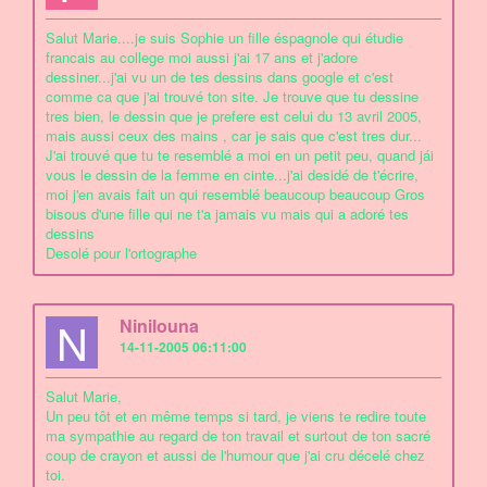
Salut Marie....je suis Sophie un fille éspagnole qui étudie
francais au college moi aussi j'ai 17 ans et j'adore
dessiner...j'ai vu un de tes dessins dans google et c'est
comme ca que j'ai trouvé ton site. Je trouve que tu dessine
tres bien, le dessin que je prefere est celui du 13 avril 2005,
mais aussi ceux des mains , car je sais que c'est tres dur...
J'ai trouvé que tu te resemblé a moi en un petit peu, quand jái
vous le dessin de la femme en cinte...j'ai desidé de t'écrire,
moi j'en avais fait un qui resemblé beaucoup beaucoup Gros
bisous d'une fille qui ne t'a jamais vu mais qui a adoré tes
dessins
Desolé pour l'ortographe
N
Ninilouna
14-11-2005 06:11:00
Salut Marie,
Un peu tôt et en même temps si tard, je viens te redire toute
ma sympathie au regard de ton travail et surtout de ton sacré
coup de crayon et aussi de l'humour que j'ai cru décelé chez
toi.