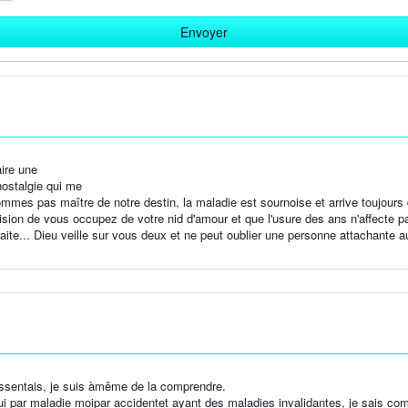
aire une
nostalgie qui me
mmes pas maître de notre destin, la maladie est sournoise et arrive toujours
ion de vous occupez de votre nid d'amour et que l'usure des ans n'affecte pas l
traite... Dieu veille sur vous deux et ne peut oublier une personne attachante
essentais, je suis àmême de la comprendre.
 par maladie moipar accidentet ayant des maladies invalidantes, je sais combi