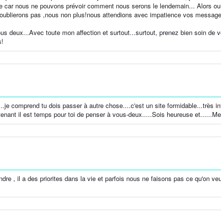
ble car nous ne pouvons prévoir comment nous serons le lendemain... Alors o
 oublierons pas ,nous non plus!nous attendions avec impatience vos message
us deux...Avec toute mon affection et surtout...surtout, prenez bien soin de 
s!
s..je comprend tu dois passer à autre chose....c'est un site formidable...très i
ntenant il est temps pour toi de penser à vous-deux.....Sois heureuse et......
dre , il a des priorites dans la vie et parfois nous ne faisons pas ce qu'on ve