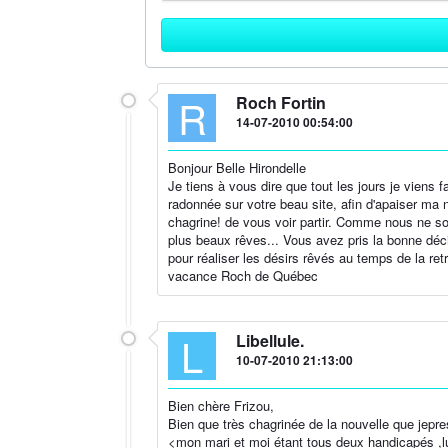
R
Roch Fortin
14-07-2010 00:54:00
Bonjour Belle Hirondelle
Je tiens à vous dire que tout les jours je viens f
radonnée sur votre beau site, afin d'apaiser ma 
chagrine! de vous voir partir. Comme nous ne so
plus beaux rêves... Vous avez pris la bonne décis
pour réaliser les désirs rêvés au temps de la re
vacance Roch de Québec
L
Libellule.
10-07-2010 21:13:00
Bien chère Frizou,
Bien que très chagrinée de la nouvelle que jepr
<mon mari et moi étant tous deux handicapés ,lui