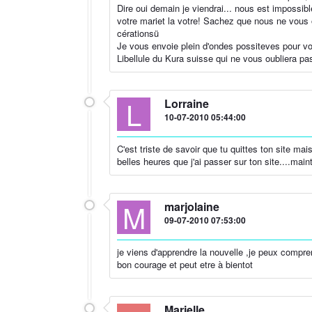
Dire oui demain je viendrai... nous est impossi
votre mariet la votre! Sachez que nous ne vous
cérationsü
Je vous envoie plein d'ondes possiteves pour vo
Libellule du Kura suisse qui ne vous oubliera pa
L
Lorraine
10-07-2010 05:44:00
C'est triste de savoir que tu quittes ton site mai
belles heures que j'ai passer sur ton site....mai
M
marjolaine
09-07-2010 07:53:00
je viens d'apprendre la nouvelle ,je peux compren
bon courage et peut etre à bientot
Marielle