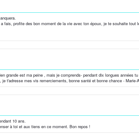
manquera.
u a fais, profite des bon moment de la vie avec ton époux, je te souhaite tout 
ien grande est ma peine , mais je comprends- pendant dix longues années tu n
s, je t'adresse mes vis remerciements, bonne santé et bonne chance - Marie-A
pendant 10 ans.
enser à toi et aux tiens en ce moment. Bon repos !