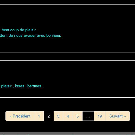
beaucoup de plaisir.
ttent de nous évader avec bonheur.
laisir , bises libertines ,
« Précédent
1
2
3
4
5
…
19
Suivant »