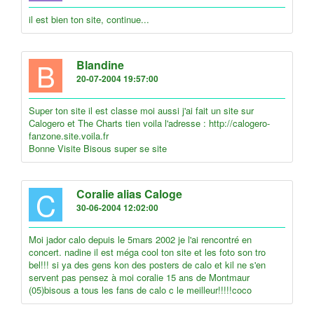
il est bien ton site, continue...
B
Blandine
20-07-2004 19:57:00
Super ton site il est classe moi aussi j'ai fait un site sur
Calogero et The Charts tien voila l'adresse : http://calogero-
fanzone.site.voila.fr
Bonne Visite Bisous super se site
C
Coralie alias Caloge
30-06-2004 12:02:00
Moi jador calo depuis le 5mars 2002 je l'ai rencontré en
concert. nadine il est méga cool ton site et les foto son tro
bel!!! si ya des gens kon des posters de calo et kil ne s'en
servent pas pensez à moi coralie 15 ans de Montmaur
(05)bisous a tous les fans de calo c le meilleur!!!!!coco