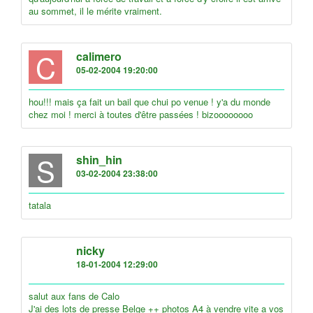
au sommet, il le mérite vraiment.
C
calimero
05-02-2004 19:20:00
hou!!! mais ça fait un bail que chui po venue ! y'a du monde
chez moi ! merci à toutes d'être passées ! bizoooooooo
S
shin_hin
03-02-2004 23:38:00
tatala
N
nicky
18-01-2004 12:29:00
salut aux fans de Calo
J'ai des lots de presse Belge ++ photos A4 à vendre vite a vos