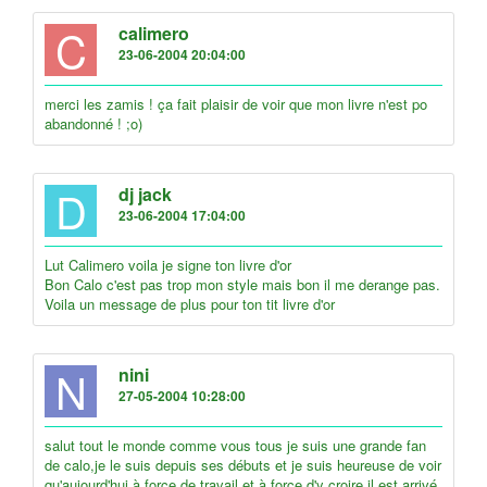
C
calimero
23-06-2004 20:04:00
merci les zamis ! ça fait plaisir de voir que mon livre n'est po
abandonné ! ;o)
D
dj jack
23-06-2004 17:04:00
Lut Calimero voila je signe ton livre d'or
Bon Calo c'est pas trop mon style mais bon il me derange pas.
Voila un message de plus pour ton tit livre d'or
N
nini
27-05-2004 10:28:00
salut tout le monde comme vous tous je suis une grande fan
de calo,je le suis depuis ses débuts et je suis heureuse de voir
qu'aujourd'hui à force de travail et à force d'y croire il est arrivé