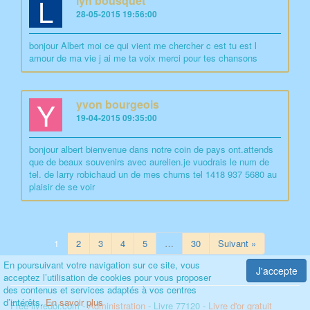
L
lyn bousquet
28-05-2015 19:56:00
bonjour Albert moi ce qui vient me chercher c est tu est l
amour de ma vie j ai me ta voix merci pour tes chansons
Y
yvon bourgeois
19-04-2015 09:35:00
bonjour albert bienvenue dans notre coin de pays ont.attends
que de beaux souvenirs avec aurelien.je vuodrais le num de
tel. de larry robichaud un de mes chums tel 1418 937 5680 au
plaisir de se voir
1
2
3
4
5
…
30
Suivant »
En poursuivant votre navigation sur ce site, vous
J'accepte
acceptez l’utilisation de cookies pour vous proposer
des contenus et services adaptés à vos centres
d’intérêts.
En savoir plus
Free-livredor.com -
Administration
- Livre 77120 -
Livre d'or gratuit