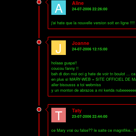
A
Aline
24-07-2006 22:26:00
j'ai hate que la nouvelle version soit en ligne !!!!
J
Joanne
24-07-2006 12:15:00
holaaa guapa!!
coucou fanny !!
bah di don moi oci g hate de voir tn boulot ... ca 
en plus si MARY-WEB = SITE OFFICIEL DE MARY.
aller bisousss a toi webmiss
y un monton de abrazos a mi kerida nubeeeee
T
Taty
23-07-2006 22:44:00
ce Mary vrai ou false?? le saite ce magnifike.. !!