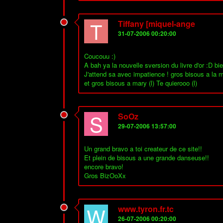
T
Tiffany [miquel-ange
31-07-2006 00:20:00
Coucouu :)
A bah ya la nouvelle sversion du livre d'or :D bie
J'attend sa avec impatience ! gros bisous a la
et gros bisous a mary (l) Te quierooo (l)
S
SoOz
29-07-2006 13:57:00
Un grand bravo a toi createur de ce site!!
Et plein de bisous a une grande danseuse!!
encore bravo!
Gros BizOoXx
W
www.tyron.fr.tc
26-07-2006 00:20:00