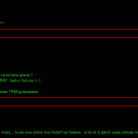
 ^^
va le faire grave !!
. bah c fort ca :) :)
eeeee TKM guapaaaaa
 mary... tu es una chica mui forte!!! je t'adore.. a toi et à davi!! unas chicas m