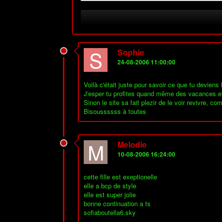
S
Sophie
24-08-2006 11:00:00
Voilà c'était juste pour savoir ce que tu devien
J'esper tu profites quand même des vacances et d
Sinon le site sa fait plezir de le voir revivre, co
Bisoussssss à toutes
M
Melodie
10-08-2006 16:24:00
cette fille est exeptionelle
elle a bcp de style
elle est super jolie
bonne continuation a ts
sofiaboutella6.sky