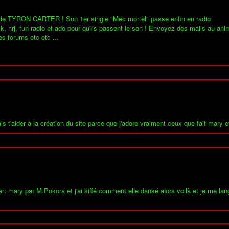
 de TYRON CARTER ! Son 1er single "Mec mortel" passe enfin en radio
, nrj, fun radio et ado pour qu'ils passent le son ! Envoyez des mails au anima
s forums etc etc ...
is t'aider à la création du site parce que j'adore vraiment ceux que fait mary e
uvert mary par M.Pokora et j'ai kiffé comment elle dansé alors voilà et je me la