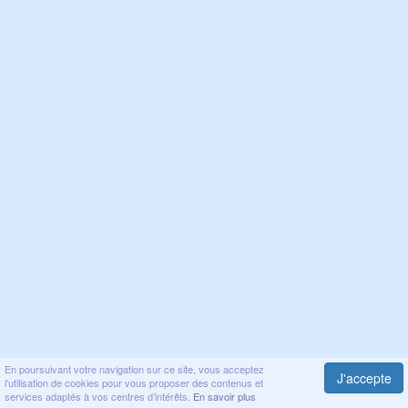
En poursuivant votre navigation sur ce site, vous acceptez
J'accepte
l’utilisation de cookies pour vous proposer des contenus et
services adaptés à vos centres d’intérêts.
En savoir plus